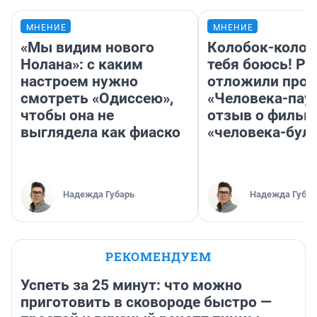
МНЕНИЕ
МНЕНИЕ
«Мы видим нового
Колобок-колобо
Нолана»: с каким
тебя боюсь! Ра
настроем нужно
отложили прок
смотреть «Одиссею»,
«Человека-пау
чтобы она не
отзыв о фильм
выглядела как фиаско
«человека-бул
Надежда Губарь
Надежда Губар
РЕКОМЕНДУЕМ
Успеть за 25 минут: что можно
приготовить в сковороде быстро —