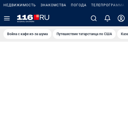
НЕДВИЖИМОСТЬ
ЗНАКОМСТВА
ПОГОДА
ТЕЛЕПРОГРАММА
Война с кафе из-за шума
Путешествие татарстанца по США
Каз