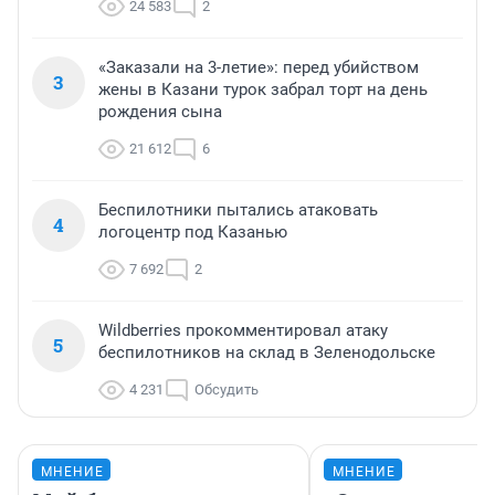
24 583
2
«Заказали на 3-летие»: перед убийством
3
жены в Казани турок забрал торт на день
рождения сына
21 612
6
Беспилотники пытались атаковать
4
логоцентр под Казанью
7 692
2
Wildberries прокомментировал атаку
5
беспилотников на склад в Зеленодольске
4 231
Обсудить
МНЕНИЕ
МНЕНИЕ