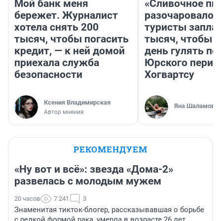
Мой банк меня
«Сливочное пи
бережет. Журналист
разочаровало»
хотела снять 200
туристы запла
тысяч, чтобы погасить
тысяч, чтобы 
кредит, — к ней домой
день гулять по
приехала служба
Юрского перио
безопасности
Хогвартсу
Ксения Владимирская
Яна Шаламова
Автор мнения
РЕКОМЕНДУЕМ
«Ну вот и всё»: звезда «Дома-2»
развелась с молодым мужем
20 часов
7 241
3
Знаменитая тикток-блогер, рассказывавшая о борьбе
с редкой формой рака, умерла в возрасте 26 лет