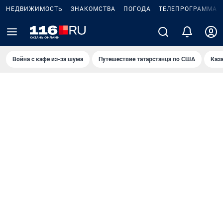
НЕДВИЖИМОСТЬ
ЗНАКОМСТВА
ПОГОДА
ТЕЛЕПРОГРАММА
Война с кафе из-за шума
Путешествие татарстанца по США
Каз