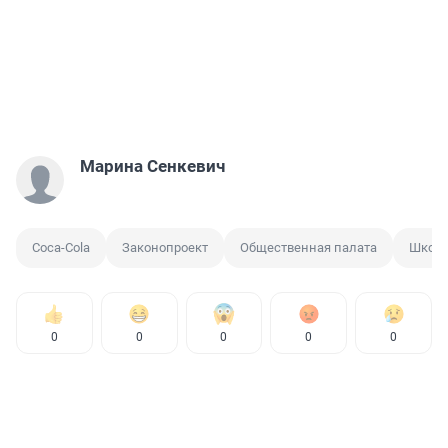
Марина Сенкевич
Coca-Cola
Законопроект
Общественная палата
Школь
0
0
0
0
0