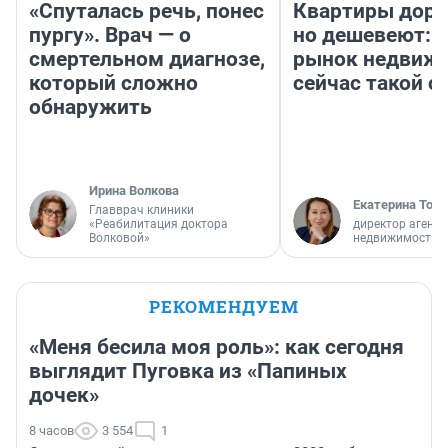
«Спуталась речь, понес
Квартиры дор
пургу». Врач — о
но дешевеют: 
смертельном диагнозе,
рынок недвиж
который сложно
сейчас такой 
обнаружить
Ирина Волкова
Екатерина Торо
Главврач клиники
«Реабилитация доктора
директор агентс
Волковой»
недвижимости
РЕКОМЕНДУЕМ
«Меня бесила моя роль»: как сегодня
выглядит Пуговка из «Папиных
дочек»
8 часов
3 554
1