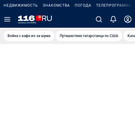
НЕДВИЖИМОСТЬ
ЗНАКОМСТВА
ПОГОДА
ТЕЛЕПРОГРАММА
Война с кафе из-за шума
Путешествие татарстанца по США
Каз