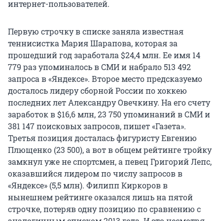
интернет-пользователей.
Первую строчку в списке заняла известная
теннисистка Мария Шарапова, которая за
прошедший год заработала $24,4 млн. Ее имя 14
779 раз упоминалось в СМИ и набрало 513 492
запроса в «Яндексе». Второе место предсказуемо
досталось лидеру сборной России по хоккею
последних лет Александру Овечкину. На его счету
заработок в $16,6 млн, 23 750 упоминаний в СМИ и
381 147 поисковых запросов, пишет «Газета».
Третья позиция досталась фигуристу Евгению
Плющенко (23 500), а вот в общем рейтинге тройку
замкнул уже не спортсмен, а певец Григорий Лепс,
оказавшийся лидером по числу запросов в
«Яндексе» (5,5 млн). Филипп Киркоров в
нынешнем рейтинге оказался лишь на пятой
строчке, потеряв одну позицию по сравнению с
аналогичным списком 2013 года. И это несмотря