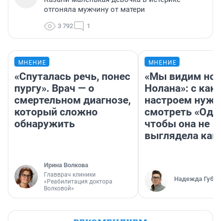
отгоняла мужчину от матери
3 792
1
МНЕНИЕ
МНЕНИЕ
«Спуталась речь, понес
«Мы видим нов
пургу». Врач — о
Нолана»: с как
смертельном диагнозе,
настроем нужн
который сложно
смотреть «Оди
обнаружить
чтобы она не
выглядела как
Ирина Волкова
Главврач клиники
Надежда Губар
«Реабилитация доктора
Волковой»