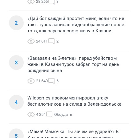
28 265
3
«Дай бог каждый простит меня, если что не
2
так»: турок записал видеообращение после
того, как зарезал свою жену в Казани
24 611
2
«Заказали на 3-летие»: перед убийством
3
жены в Казани турок забрал торт на день
рождения сына
21 640
6
Wildberries прокомментировал атаку
4
беспилотников на склад в Зеленодольске
4 254
Обсудить
«Мама! Мамочка! Ты зачем ее ударил?» В
5
Казани маленькая девочка в истерике