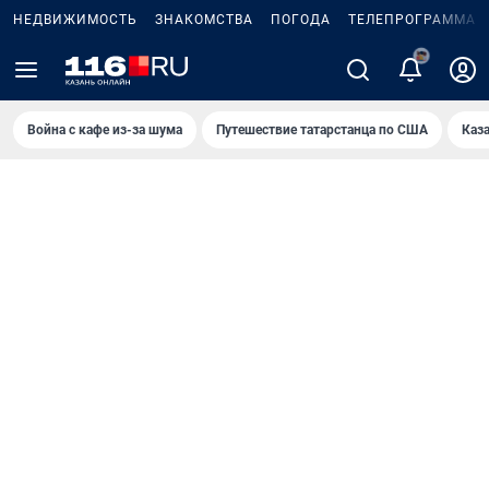
НЕДВИЖИМОСТЬ
ЗНАКОМСТВА
ПОГОДА
ТЕЛЕПРОГРАММА
2
Война с кафе из-за шума
Путешествие татарстанца по США
Каз