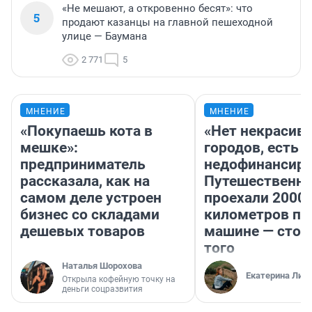
«Не мешают, а откровенно бесят»: что
5
продают казанцы на главной пешеходной
улице — Баумана
2 771
5
МНЕНИЕ
МНЕНИЕ
«Покупаешь кота в
«Нет некрасив
мешке»:
городов, есть
предприниматель
недофинансиро
рассказала, как на
Путешественн
самом деле устроен
проехали 2000
бизнес со складами
километров по 
дешевых товаров
машине — стои
того
Наталья Шорохова
Екатерина Лит
Открыла кофейную точку на
деньги соцразвития