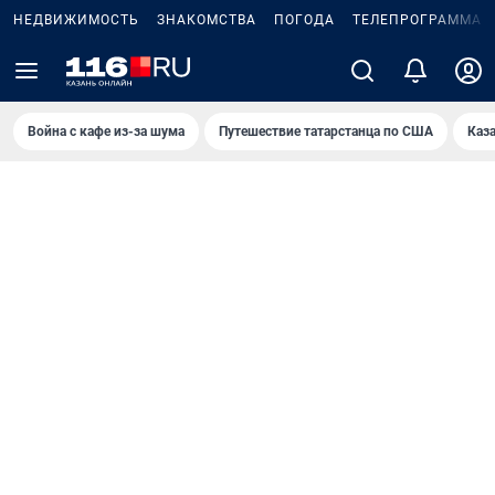
НЕДВИЖИМОСТЬ
ЗНАКОМСТВА
ПОГОДА
ТЕЛЕПРОГРАММА
Война с кафе из-за шума
Путешествие татарстанца по США
Каз