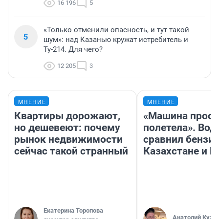
16 196
5
«Только отменили опасность, и тут такой
5
шум»: над Казанью кружат истребитель и
Ту-214. Для чего?
12 205
3
МНЕНИЕ
МНЕНИЕ
Квартиры дорожают,
«Машина прост
но дешевеют: почему
полетела». Вод
рынок недвижимости
сравнил бензин
сейчас такой странный
Казахстане и Р
Екатерина Торопова
Анатолий Кузн