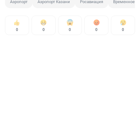
Аэропорт
Аэропорт Казани
Росавиация
Временное о
0
0
0
0
0