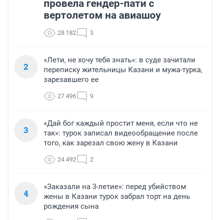
провела гендер-пати с
вертолетом на авиашоу
28 182
3
«Лети, не хочу тебя знать»: в суде зачитали
2
переписку жительницы Казани и мужа-турка,
зарезавшего ее
27 496
9
«Дай бог каждый простит меня, если что не
3
так»: турок записал видеообращение после
того, как зарезал свою жену в Казани
24 492
2
«Заказали на 3-летие»: перед убийством
4
жены в Казани турок забрал торт на день
рождения сына