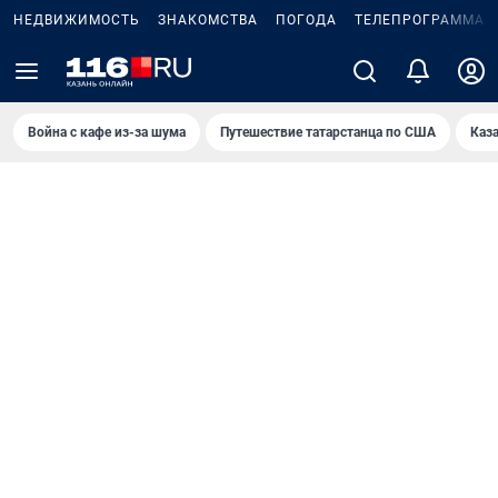
НЕДВИЖИМОСТЬ
ЗНАКОМСТВА
ПОГОДА
ТЕЛЕПРОГРАММА
Война с кафе из-за шума
Путешествие татарстанца по США
Каз