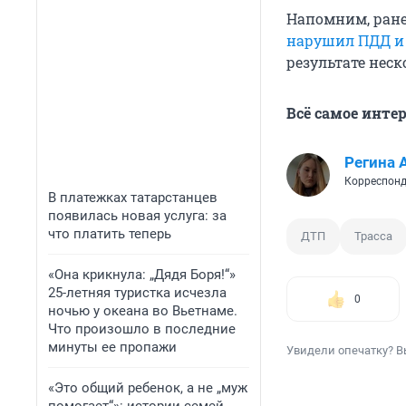
Напомним, ране
нарушил ПДД и 
результате неск
Всё самое инте
Регина 
Корреспонд
В платежках татарстанцев
появилась новая услуга: за
что платить теперь
ДТП
Трасса
«Она крикнула: „Дядя Боря!“»
25-летняя туристка исчезла
0
ночью у океана во Вьетнаме.
Что произошло в последние
минуты ее пропажи
Увидели опечатку? В
«Это общий ребенок, а не „муж