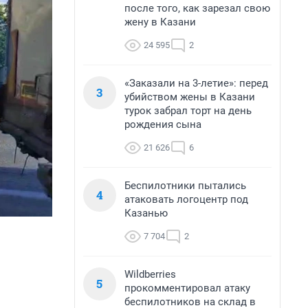
после того, как зарезал свою
жену в Казани
24 595
2
«Заказали на 3-летие»: перед
3
убийством жены в Казани
турок забрал торт на день
рождения сына
21 626
6
Беспилотники пытались
4
атаковать логоцентр под
Казанью
7 704
2
Wildberries
5
прокомментировал атаку
беспилотников на склад в