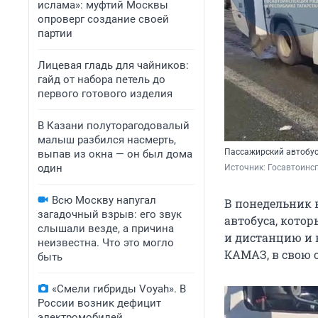
ислама»: муфтий Москвы
опроверг создание своей
партии
Лицевая гладь для чайников:
гайд от набора петель до
первого готового изделия
В Казани полуторагодовалый
малыш разбился насмерть,
Пассажирский автобус
выпав из окна — он был дома
один
Источник: 
Госавтоинс
Всю Москву напугал
В понедельник в
загадочный взрыв: его звук
автобуса, котор
слышали везде, а причина
и дистанцию и 
неизвестна. Что это могло
КАМАЗ, в свою о
быть
«Смели гибриды Voyah». В
России возник дефицит
электромобилей