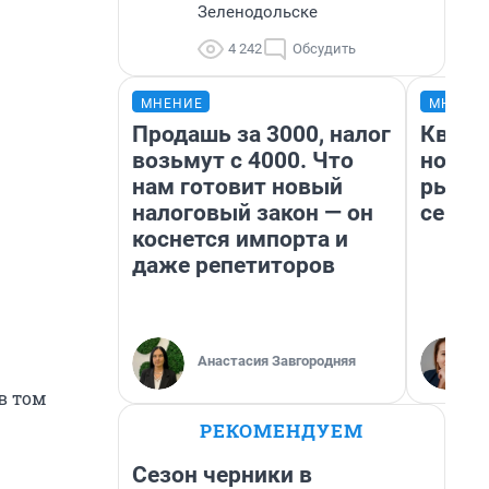
Зеленодольске
4 242
Обсудить
МНЕНИЕ
МНЕНИ
Продашь за 3000, налог
Кварт
возьмут с 4000. Что
но де
нам готовит новый
рынок
налоговый закон — он
сейча
коснется импорта и
даже репетиторов
Анастасия Завгородняя
в том
РЕКОМЕНДУЕМ
Сезон черники в