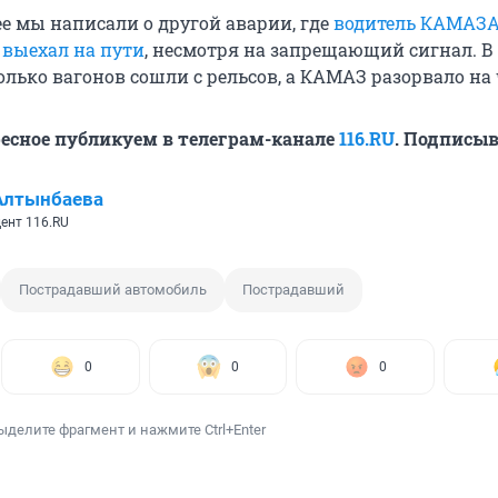
е мы написали о другой аварии, где
водитель КАМАЗ
выехал на пути
, несмотря на запрещающий сигнал. В
олько вагонов сошли с рельсов, а КАМАЗ разорвало на 
ресное публикуем в телеграм-канале
116.RU
. Подписыв
Алтынбаева
ент 116.RU
Пострадавший автомобиль
Пострадавший
0
0
0
ыделите фрагмент и нажмите Ctrl+Enter