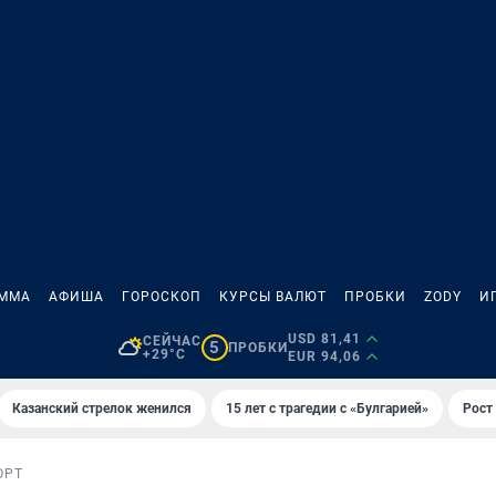
АММА
АФИША
ГОРОСКОП
КУРСЫ ВАЛЮТ
ПРОБКИ
ZODY
И
USD 81,41
СЕЙЧАС
5
ПРОБКИ
+29°C
EUR 94,06
Казанский стрелок женился
15 лет с трагедии с «Булгарией»
Рост 
ОРТ