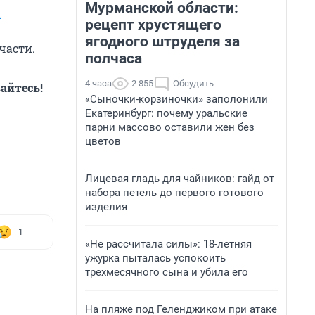
Мурманской области:
А
рецепт хрустящего
ягодного штруделя за
части.
полчаса
4 часа
2 855
Обсудить
айтесь!
«Сыночки-корзиночки» заполонили
Екатеринбург: почему уральские
парни массово оставили жен без
цветов
Лицевая гладь для чайников: гайд от
набора петель до первого готового
изделия
1
«Не рассчитала силы»: 18-летняя
ужурка пыталась успокоить
трехмесячного сына и убила его
На пляже под Геленджиком при атаке