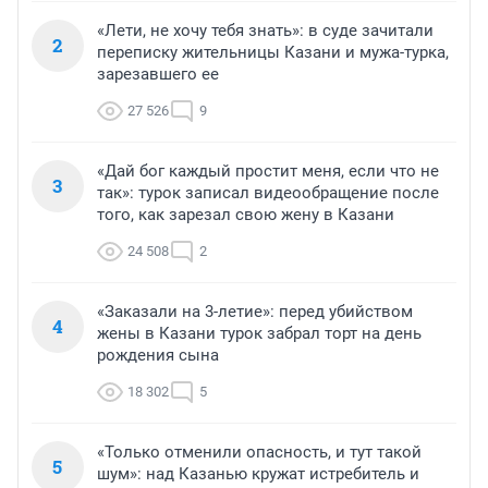
«Лети, не хочу тебя знать»: в суде зачитали
2
переписку жительницы Казани и мужа-турка,
зарезавшего ее
27 526
9
«Дай бог каждый простит меня, если что не
3
так»: турок записал видеообращение после
того, как зарезал свою жену в Казани
24 508
2
«Заказали на 3-летие»: перед убийством
4
жены в Казани турок забрал торт на день
рождения сына
18 302
5
«Только отменили опасность, и тут такой
5
шум»: над Казанью кружат истребитель и