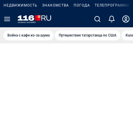
НЕДВИЖИМОСТЬ
ЗНАКОМСТВА
ПОГОДА
ТЕЛЕПРОГРАММА
Война с кафе из-за шума
Путешествие татарстанца по США
Каз