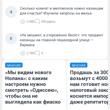
Сколько комнат и миллионов нужно казанцам
4
для счастья? Изучили запросы на жилье
2 980
Обсудить
«Не мешают, а откровенно бесят»: что продают
5
казанцы на главной пешеходной улице —
Баумана
2 789
5
МНЕНИЕ
МНЕНИЕ
«Мы видим нового
Продашь за 3000
Нолана»: с каким
возьмут с 4000.
настроем нужно
нам готовит но
смотреть «Одиссею»,
налоговый зако
чтобы она не
коснется импор
выглядела как фиаско
даже репетитор