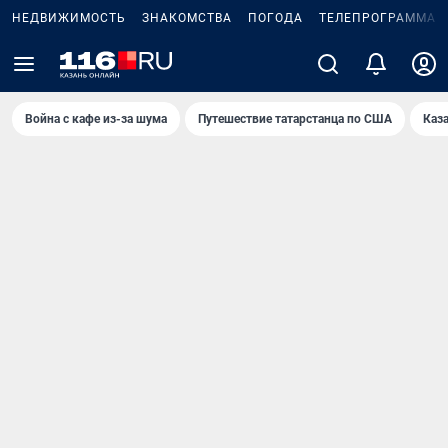
НЕДВИЖИМОСТЬ
ЗНАКОМСТВА
ПОГОДА
ТЕЛЕПРОГРАММА
Война с кафе из-за шума
Путешествие татарстанца по США
Каз