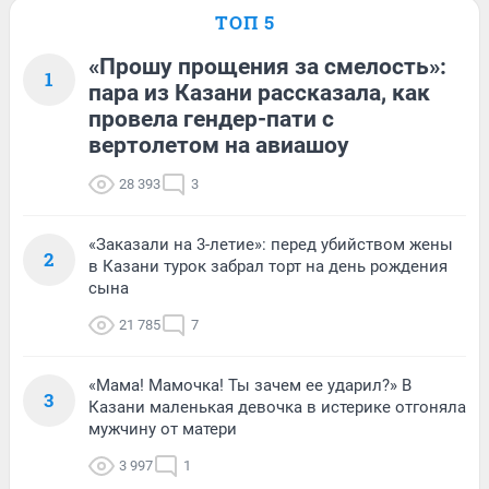
ТОП 5
«Прошу прощения за смелость»:
1
пара из Казани рассказала, как
провела гендер-пати с
вертолетом на авиашоу
28 393
3
«Заказали на 3-летие»: перед убийством жены
2
в Казани турок забрал торт на день рождения
сына
21 785
7
«Мама! Мамочка! Ты зачем ее ударил?» В
3
Казани маленькая девочка в истерике отгоняла
мужчину от матери
3 997
1