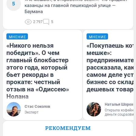
5
казанцы на главной пешеходной улице —
Баумана
2 797
5
МНЕНИЕ
МНЕНИЕ
«Никого нельзя
«Покупаешь кот
победить». О чем
мешке»:
главный блокбастер
предпринимате
этого года, который
рассказала, как
бьет рекорды в
самом деле уст
прокате: честный
бизнес со скла
отзыв на «Одиссею»
дешевых товар
Нолана
Наталья Шорохо
Стас Соколов
Открыла кофейну
Эксперт
деньги соцразви
РЕКОМЕНДУЕМ