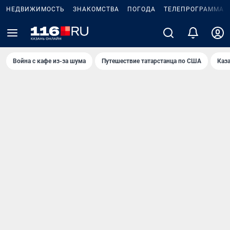
НЕДВИЖИМОСТЬ
ЗНАКОМСТВА
ПОГОДА
ТЕЛЕПРОГРАММА
Война с кафе из-за шума
Путешествие татарстанца по США
Каз