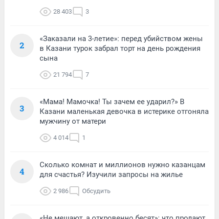
28 403
3
«Заказали на 3-летие»: перед убийством жены
2
в Казани турок забрал торт на день рождения
сына
21 794
7
«Мама! Мамочка! Ты зачем ее ударил?» В
3
Казани маленькая девочка в истерике отгоняла
мужчину от матери
4 014
1
Сколько комнат и миллионов нужно казанцам
4
для счастья? Изучили запросы на жилье
2 986
Обсудить
«Не мешают, а откровенно бесят»: что продают