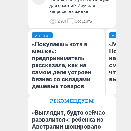
для счастья? Изучили
запросы на жилье
2 931
Обсудить
МНЕНИЕ
МНЕНИЕ
«Покупаешь кота в
«Мы ви
мешке»:
Нолана
предприниматель
настро
рассказала, как на
смотре
самом деле устроен
чтобы 
бизнес со складами
выгляд
дешевых товаров
РЕКОМЕНДУЕМ
Наталья Шорохова
На
Открыла кофейную точку на
деньги соцразвития
«Выглядит, будто сейчас
развалится»: ребенка из
Австралии шокировало