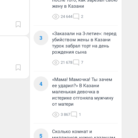
после того, как зарезал свою
жену в Казани
24 644
2
«Заказали на 3-летие»: перед
3
убийством жены в Казани
турок забрал торт на день
рождения сына
21 678
7
«Мама! Мамочка! Ты зачем
4
ее ударил?» В Казани
маленькая девочка в
истерике отгоняла мужчину
от матери
3 867
1
Сколько комнат и
5
миллионов нужно казанцам