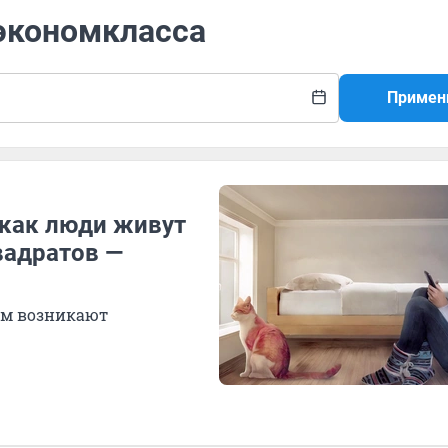
 экономкласса
Примен
 как люди живут
вадратов —
ым возникают