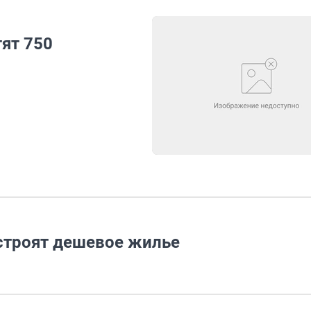
тят 750
строят дешевое жилье