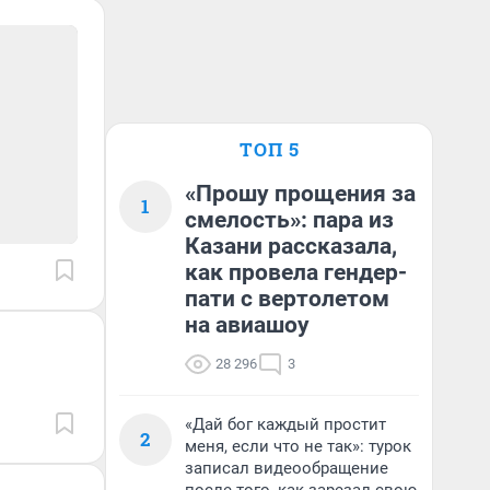
ТОП 5
«Прошу прощения за
1
смелость»: пара из
Казани рассказала,
как провела гендер-
пати с вертолетом
на авиашоу
28 296
3
«Дай бог каждый простит
2
меня, если что не так»: турок
записал видеообращение