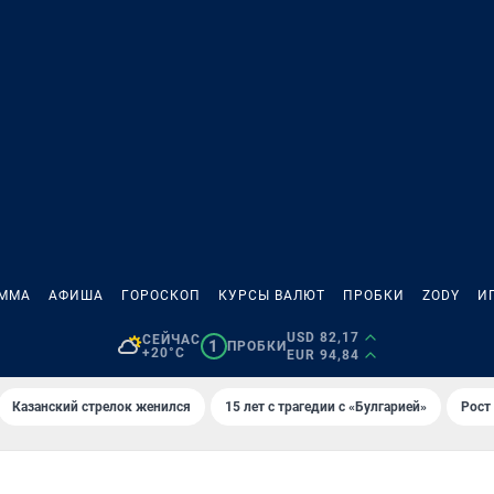
АММА
АФИША
ГОРОСКОП
КУРСЫ ВАЛЮТ
ПРОБКИ
ZODY
И
USD 82,17
СЕЙЧАС
1
ПРОБКИ
+20°C
EUR 94,84
Казанский стрелок женился
15 лет с трагедии с «Булгарией»
Рост 