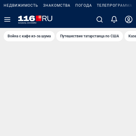
НЕДВИЖИМОСТЬ
ЗНАКОМСТВА
ПОГОДА
ТЕЛЕПРОГРАММА
Война с кафе из-за шума
Путешествие татарстанца по США
Каз