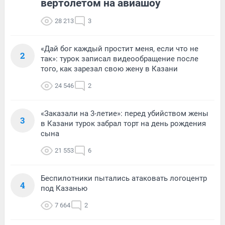
вертолетом на авиашоу
28 213
3
«Дай бог каждый простит меня, если что не
2
так»: турок записал видеообращение после
того, как зарезал свою жену в Казани
24 546
2
«Заказали на 3-летие»: перед убийством жены
3
в Казани турок забрал торт на день рождения
сына
21 553
6
Беспилотники пытались атаковать логоцентр
4
под Казанью
7 664
2