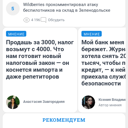
Wildberries прокомментировал атаку
5
беспилотников на склад в Зеленодольске
4 196
Обсудить
МНЕНИЕ
МНЕНИЕ
Продашь за 3000, налог
Мой банк меня
возьмут с 4000. Что
бережет. Журн
нам готовит новый
хотела снять 20
налоговый закон — он
тысяч, чтобы п
коснется импорта и
кредит, — к ней
даже репетиторов
приехала служб
безопасности
Ксения Владими
Анастасия Завгородняя
Автор мнения
РЕКОМЕНДУЕМ