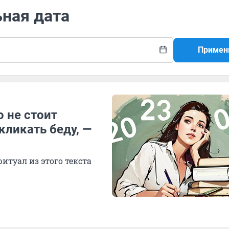
ьная дата
Примен
о не стоит
кликать беду, —
итуал из этого текста