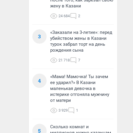
после того, как зарезал свою
жену в Казани
24 684
2
«Заказали на 3-летие»: перед
3
убийством жены в Казани
турок забрал торт на день
рождения сына
21 718
7
«Мама! Мамочка! Ты зачем
4
ее ударил?» В Казани
маленькая девочка в
истерике отгоняла мужчину
от матери
3 929
1
Сколько комнат и
5
миллионов нужно казанцам