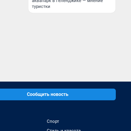
аквапарк в Геленджике — мнение
туристки
Сообщить новость
Спорт
Стиль и красота