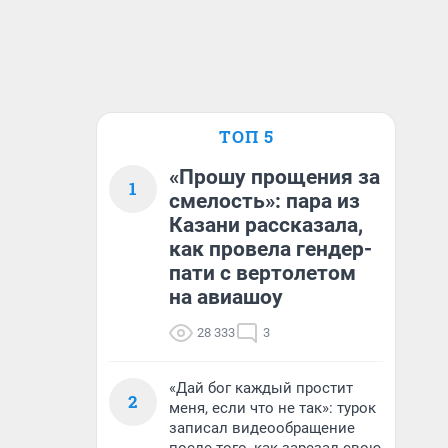
ТОП 5
«Прошу прощения за
1
смелость»: пара из
Казани рассказала,
как провела гендер-
пати с вертолетом
на авиашоу
28 333
3
«Дай бог каждый простит
2
меня, если что не так»: турок
записал видеообращение