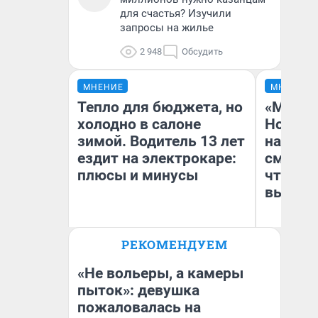
для счастья? Изучили
запросы на жилье
2 948
Обсудить
МНЕНИЕ
МНЕНИЕ
Тепло для бюджета, но
«Мы ви
холодно в салоне
Нолана
зимой. Водитель 13 лет
настро
ездит на электрокаре:
смотре
плюсы и минусы
чтобы 
выгляд
РЕКОМЕНДУЕМ
Денис Дедюхин
На
«Не вольеры, а камеры
пыток»: девушка
пожаловалась на