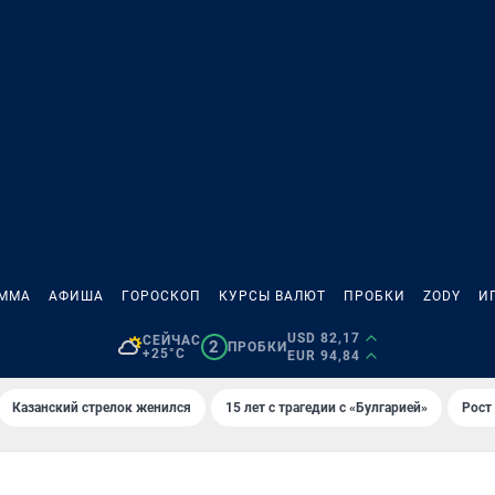
АММА
АФИША
ГОРОСКОП
КУРСЫ ВАЛЮТ
ПРОБКИ
ZODY
И
USD 82,17
СЕЙЧАС
2
ПРОБКИ
+25°C
EUR 94,84
Казанский стрелок женился
15 лет с трагедии с «Булгарией»
Рост 