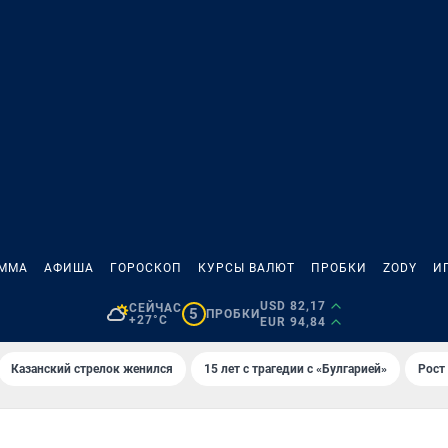
АММА
АФИША
ГОРОСКОП
КУРСЫ ВАЛЮТ
ПРОБКИ
ZODY
И
USD 82,17
СЕЙЧАС
5
ПРОБКИ
+27°C
EUR 94,84
Казанский стрелок женился
15 лет с трагедии с «Булгарией»
Рост 