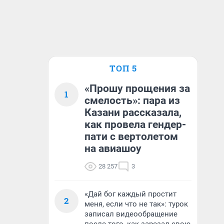
ТОП 5
«Прошу прощения за
1
смелость»: пара из
Казани рассказала,
как провела гендер-
пати с вертолетом
на авиашоу
28 257
3
«Дай бог каждый простит
2
меня, если что не так»: турок
записал видеообращение