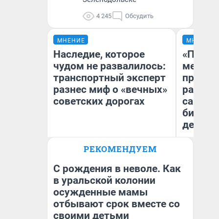
4 245
Обсудить
МНЕНИЕ
МНЕНИЕ
Наследие, которое
«Покуп
чудом не развалилось:
мешке»
транспортный эксперт
предпр
разнес миф о «вечных»
рассказ
советских дорогах
самом 
бизнес
дешевы
Олег Арефьев
РЕКОМЕНДУЕМ
На
Блогер, предприниматель,
владелец в транспортном
От
бизнесе
де
С рождения в неволе. Как
в уральской колонии
осужденные мамы
отбывают срок вместе со
своими детьми