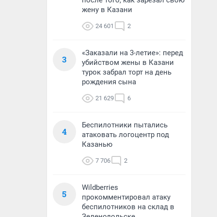
после того, как зарезал свою
жену в Казани
24 601
2
«Заказали на 3-летие»: перед
3
убийством жены в Казани
турок забрал торт на день
рождения сына
21 629
6
Беспилотники пытались
4
атаковать логоцентр под
Казанью
7 706
2
Wildberries
5
прокомментировал атаку
беспилотников на склад в
Зеленодольске