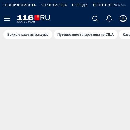
НЕДВИЖИМОСТЬ
ЗНАКОМСТВА
ПОГОДА
ТЕЛЕПРОГРАММА
Война с кафе из-за шума
Путешествие татарстанца по США
Каз