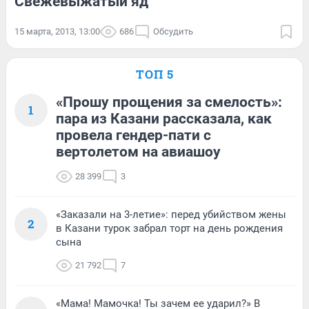
Свежевыжатый яд
15 марта, 2013, 13:00
686
Обсудить
ТОП 5
«Прошу прощения за смелость»:
1
пара из Казани рассказала, как
провела гендер-пати с
вертолетом на авиашоу
28 399
3
«Заказали на 3-летие»: перед убийством жены
2
в Казани турок забрал торт на день рождения
сына
21 792
7
«Мама! Мамочка! Ты зачем ее ударил?» В