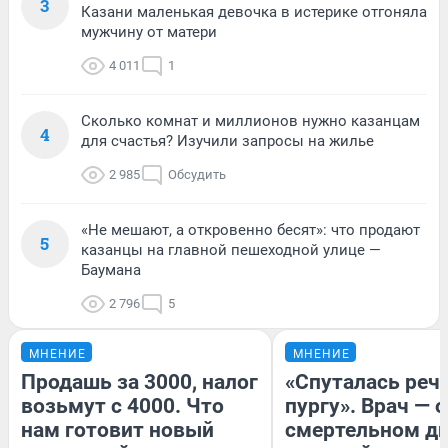
3
Казани маленькая девочка в истерике отгоняла
мужчину от матери
4 011
1
Сколько комнат и миллионов нужно казанцам
4
для счастья? Изучили запросы на жилье
2 985
Обсудить
«Не мешают, а откровенно бесят»: что продают
5
казанцы на главной пешеходной улице —
Баумана
2 796
5
МНЕНИЕ
МНЕНИЕ
Продашь за 3000, налог
«Спуталась речь
возьмут с 4000. Что
пургу». Врач — о
нам готовит новый
смертельном ди