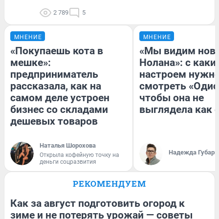
2 789
5
МНЕНИЕ
МНЕНИЕ
«Покупаешь кота в
«Мы видим нов
мешке»:
Нолана»: с каки
предприниматель
настроем нужн
рассказала, как на
смотреть «Одис
самом деле устроен
чтобы она не
бизнес со складами
выглядела как 
дешевых товаров
Наталья Шорохова
Надежда Губарь
Открыла кофейную точку на
деньги соцразвития
РЕКОМЕНДУЕМ
Как за август подготовить огород к
зиме и не потерять урожай — советы