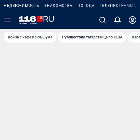
НЕДВИЖИМОСТЬ
ЗНАКОМСТВА
ПОГОДА
ТЕЛЕПРОГРАММА
Война с кафе из-за шума
Путешествие татарстанца по США
Каз