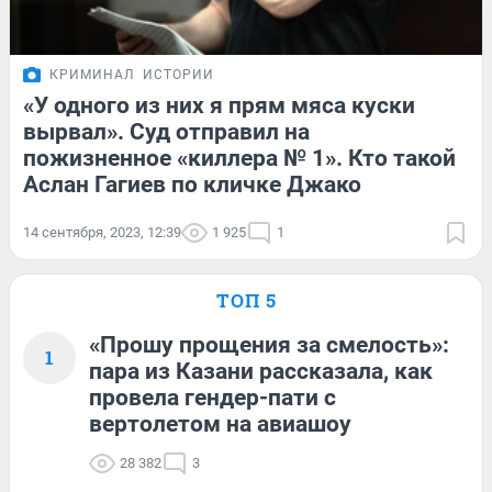
КРИМИНАЛ
ИСТОРИИ
«У одного из них я прям мяса куски
вырвал». Суд отправил на
пожизненное «киллера № 1». Кто такой
Аслан Гагиев по кличке Джако
14 сентября, 2023, 12:39
1 925
1
ТОП 5
«Прошу прощения за смелость»:
1
пара из Казани рассказала, как
провела гендер-пати с
вертолетом на авиашоу
28 382
3