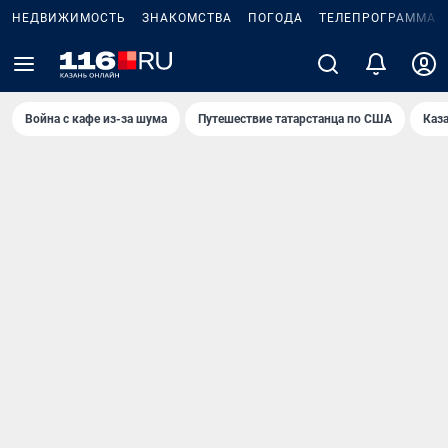
НЕДВИЖИМОСТЬ
ЗНАКОМСТВА
ПОГОДА
ТЕЛЕПРОГРАММА
Война с кафе из-за шума
Путешествие татарстанца по США
Каз