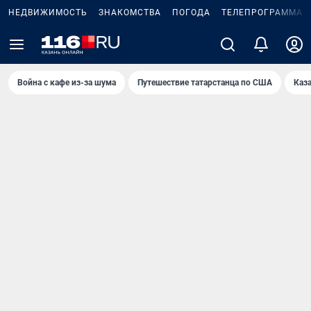
НЕДВИЖИМОСТЬ
ЗНАКОМСТВА
ПОГОДА
ТЕЛЕПРОГРАММА
Война с кафе из-за шума
Путешествие татарстанца по США
Каз