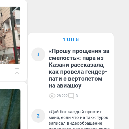
ТОП 5
«Прошу прощения за
1
смелость»: пара из
Казани рассказала,
как провела гендер-
пати с вертолетом
на авиашоу
28 222
3
«Дай бог каждый простит
2
меня, если что не так»: турок
записал видеообращение