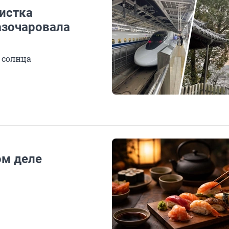
ристка
разочаровала
 солнца
ом деле