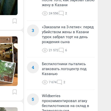
после того, как зарезал свою
жену в Казани
24 556
2
«Заказали на 3-летие»: перед
3
убийством жены в Казани
турок забрал торт на день
рождения сына
21 572
6
Беспилотники пытались
4
атаковать логоцентр под
Казанью
7 674
2
Wildberries
5
прокомментировал атаку
беспилотников на склад в
Зеленодольске