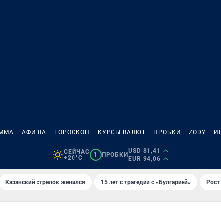
АММА
АФИША
ГОРОСКОП
КУРСЫ ВАЛЮТ
ПРОБКИ
ZODY
И
USD 81,41
СЕЙЧАС
1
ПРОБКИ
+20°C
EUR 94,06
Казанский стрелок женился
15 лет с трагедии с «Булгарией»
Рост 