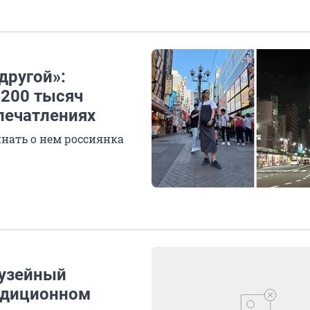
другой»:
 200 тысяч
впечатлениях
инать о нем россиянка
музейный
радиционном