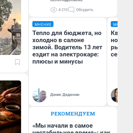
4 210
Обсудить
МНЕНИЕ
МНЕНИЕ
Тепло для бюджета, но
Кварти
холодно в салоне
но деш
зимой. Водитель 13 лет
рынок 
ездит на электрокаре:
сейчас
плюсы и минусы
Ек
Денис Дедюхин
ди
не
РЕКОМЕНДУЕМ
«Мы начали в самое
нестабильное время»: как