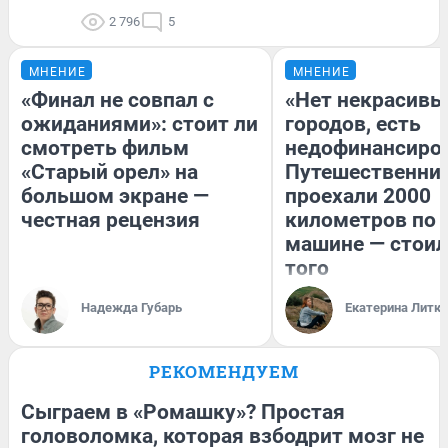
2 796
5
МНЕНИЕ
МНЕНИЕ
«Финал не совпал с
«Нет некрасивы
ожиданиями»: стоит ли
городов, есть
смотреть фильм
недофинансиро
«Старый орел» на
Путешественни
большом экране —
проехали 2000
честная рецензия
километров по 
машине — стоил
того
Надежда Губарь
Екатерина Литк
РЕКОМЕНДУЕМ
Сыграем в «Ромашку»? Простая
головоломка, которая взбодрит мозг не