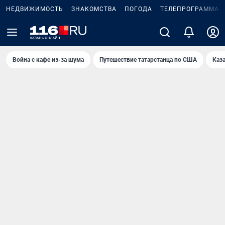
НЕДВИЖИМОСТЬ
ЗНАКОМСТВА
ПОГОДА
ТЕЛЕПРОГРАММА
Война с кафе из-за шума
Путешествие татарстанца по США
Каз