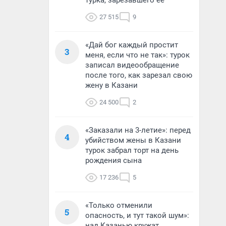
турка, зарезавшего ее
27 515
9
«Дай бог каждый простит
3
меня, если что не так»: турок
записал видеообращение
после того, как зарезал свою
жену в Казани
24 500
2
«Заказали на 3-летие»: перед
4
убийством жены в Казани
турок забрал торт на день
рождения сына
17 236
5
«Только отменили
5
опасность, и тут такой шум»:
над Казанью кружат