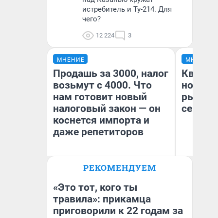
истребитель и Ту-214. Для
чего?
12 224
3
МНЕНИЕ
МНЕНИЕ
Продашь за 3000, налог
Кварти
возьмут с 4000. Что
но деш
нам готовит новый
рынок 
налоговый закон — он
сейчас
коснется импорта и
даже репетиторов
РЕКОМЕНДУЕМ
Ек
Анастасия Завгородняя
ди
не
«Это тот, кого ты
травила»: прикамца
приговорили к 22 годам за