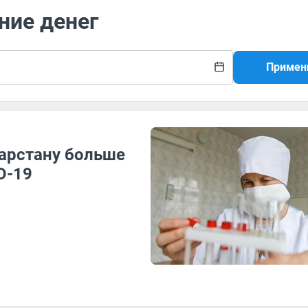
ние денег
Примен
арстану больше
D-19