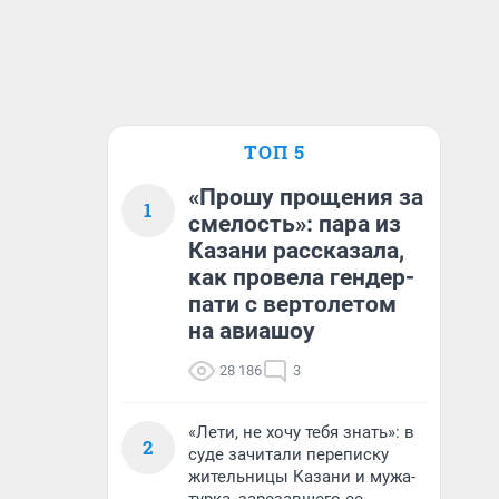
ТОП 5
«Прошу прощения за
1
смелость»: пара из
Казани рассказала,
как провела гендер-
пати с вертолетом
на авиашоу
28 186
3
«Лети, не хочу тебя знать»: в
2
суде зачитали переписку
жительницы Казани и мужа-