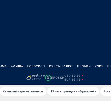
АММА
АФИША
ГОРОСКОП
КУРСЫ ВАЛЮТ
ПРОБКИ
ZODY
И
USD 80,93
СЕЙЧАС
3
ПРОБКИ
+27°C
EUR 93,19
Казанский стрелок женился
15 лет с трагедии с «Булгарией»
Рост 