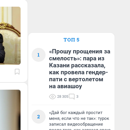
ТОП 5
«Прошу прощения за
1
смелость»: пара из
Казани рассказала,
как провела гендер-
пати с вертолетом
на авиашоу
28 305
3
«Дай бог каждый простит
2
меня, если что не так»: турок
записал видеообращение