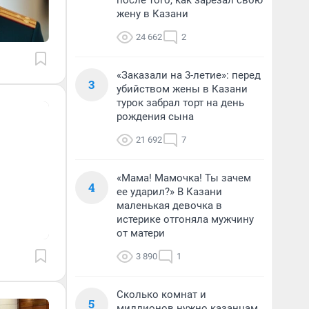
после того, как зарезал свою
жену в Казани
24 662
2
«Заказали на 3-летие»: перед
3
убийством жены в Казани
турок забрал торт на день
рождения сына
21 692
7
«Мама! Мамочка! Ты зачем
4
ее ударил?» В Казани
маленькая девочка в
истерике отгоняла мужчину
от матери
3 890
1
Сколько комнат и
5
миллионов нужно казанцам