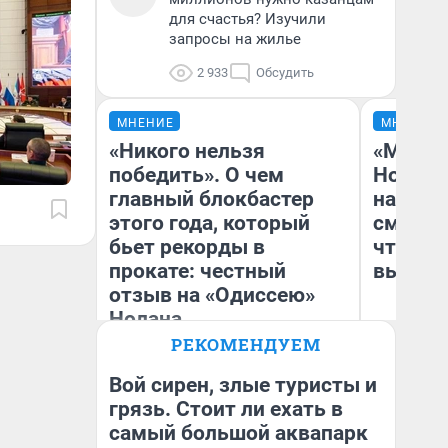
для счастья? Изучили
запросы на жилье
2 933
Обсудить
МНЕНИЕ
МНЕНИЕ
«Никого нельзя
«Мы ви
победить». О чем
Нолана
главный блокбастер
настро
этого года, который
смотре
бьет рекорды в
чтобы 
прокате: честный
выгляд
отзыв на «Одиссею»
Нолана
РЕКОМЕНДУЕМ
Стас Соколов
На
Эксперт
Вой сирен, злые туристы и
грязь. Стоит ли ехать в
самый большой аквапарк