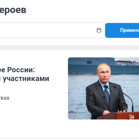
героев
Примен
ее России:
с участниками
уках