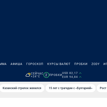
АММА
АФИША
ГОРОСКОП
КУРСЫ ВАЛЮТ
ПРОБКИ
ZODY
И
USD 82,17
СЕЙЧАС
2
ПРОБКИ
+24°C
EUR 94,84
Казанский стрелок женился
15 лет с трагедии с «Булгарией»
Рост 