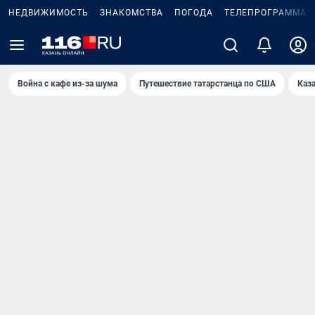
НЕДВИЖИМОСТЬ
ЗНАКОМСТВА
ПОГОДА
ТЕЛЕПРОГРАММА
Война с кафе из-за шума
Путешествие татарстанца по США
Каз