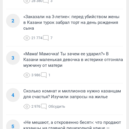
28 380
3
«Заказали на 3-летие»: перед убийством жены
2
в Казани турок забрал торт на день рождения
сына
21 774
7
«Мама! Мамочка! Ты зачем ее ударил?» В
3
Казани маленькая девочка в истерике отгоняла
мужчину от матери
3 986
1
Сколько комнат и миллионов нужно казанцам
4
для счастья? Изучили запросы на жилье
2 976
Обсудить
«Не мешают, а откровенно бесят»: что продают
5
казанцы на главной пешеходной улице —