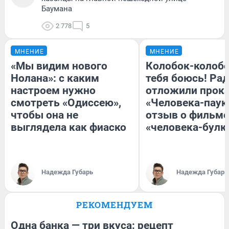
Баумана
2 778
5
МНЕНИЕ
МНЕНИЕ
«Мы видим нового
Колобок-колобо
Нолана»: с каким
тебя боюсь! Рад
настроем нужно
отложили прок
смотреть «Одиссею»,
«Человека-паук
чтобы она не
отзыв о фильме
выглядела как фиаско
«человека-булк
Надежда Губарь
Надежда Губарь
РЕКОМЕНДУЕМ
Одна банка — три вкуса: рецепт