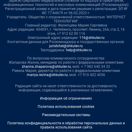
Зарегистрировано Федеральной службой по надзору в сфере связи,
информационных технологий и массовых коммуникаций (Роскомнадзор)
Регистрационный номер и дата принятия решения о регистрации: ЭЛ №
ФС 77-84679 от 06.02.2023 г.
Учредитель: Общество с ограниченной ответственностью "ИНТЕРНЕТ
ТЕХНОЛОГИИ"
Главный редактор: Филипцева Мария Сергеевна
Адрес редакции: 454091, г. Челябинск, проспект Ленина, 26А, стр.2, 16
этаж, +7 912 62 00 116
Электронный адрес редакции:
116@shkulev.ru
Контактные данные для Роскомнадзора и государственных органов:
juristchel@shkulev.ru
Техподдержка:
help@shkulev.ru
По вопросам коммерческого сотрудничества:
Жапарова Жанна, менеджер по работе с федеральными клиентами
zhanna.zhaparova@shkulev.ru
, моб. + 7 982 640 34 32
Ревина Мария, директор по работе с федеральными клиентами
mariya.revina@shkulev.ru
, моб. +7 910 402 4056
Редакция сайта не несет ответственности за достоверность
информации, содержащейся в рекламных объявлениях.
Информация об ограничениях
Политика использования cookies
Рекомендательные системы
Политика конфиденциальности и обработки персональных данных и
правила использования сайта