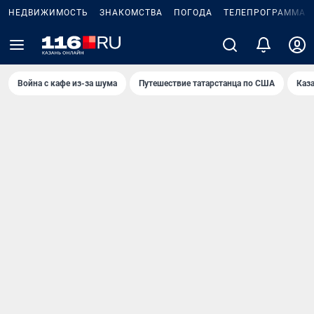
НЕДВИЖИМОСТЬ
ЗНАКОМСТВА
ПОГОДА
ТЕЛЕПРОГРАММА
Война с кафе из-за шума
Путешествие татарстанца по США
Каз