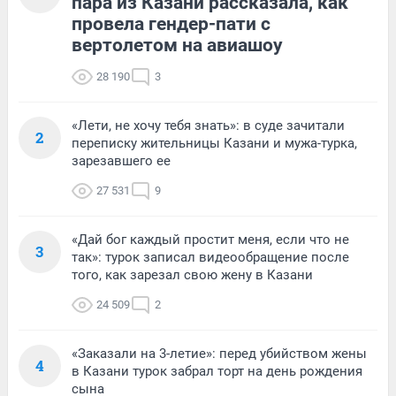
пара из Казани рассказала, как
провела гендер-пати с
вертолетом на авиашоу
28 190
3
«Лети, не хочу тебя знать»: в суде зачитали
2
переписку жительницы Казани и мужа-турка,
зарезавшего ее
27 531
9
«Дай бог каждый простит меня, если что не
3
так»: турок записал видеообращение после
того, как зарезал свою жену в Казани
24 509
2
«Заказали на 3-летие»: перед убийством жены
4
в Казани турок забрал торт на день рождения
сына