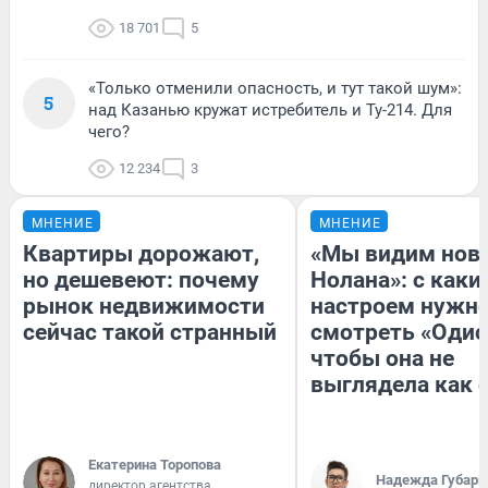
18 701
5
«Только отменили опасность, и тут такой шум»:
5
над Казанью кружат истребитель и Ту-214. Для
чего?
12 234
3
МНЕНИЕ
МНЕНИЕ
Квартиры дорожают,
«Мы видим нов
но дешевеют: почему
Нолана»: с каки
рынок недвижимости
настроем нужн
сейчас такой странный
смотреть «Одис
чтобы она не
выглядела как 
Екатерина Торопова
Надежда Губарь
директор агентства