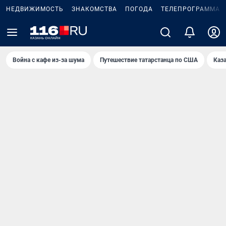
НЕДВИЖИМОСТЬ
ЗНАКОМСТВА
ПОГОДА
ТЕЛЕПРОГРАММА
Война с кафе из-за шума
Путешествие татарстанца по США
Каз