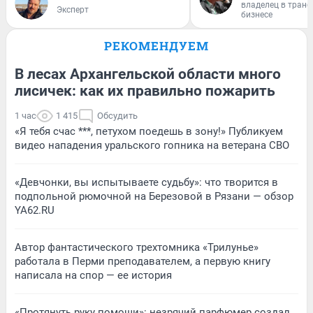
владелец в тран
Эксперт
бизнесе
РЕКОМЕНДУЕМ
В лесах Архангельской области много
лисичек: как их правильно пожарить
1 час
1 415
Обсудить
«Я тебя счас ***, петухом поедешь в зону!» Публикуем
видео нападения уральского гопника на ветерана СВО
«Девчонки, вы испытываете судьбу»: что творится в
подпольной рюмочной на Березовой в Рязани — обзор
YA62.RU
Автор фантастического трехтомника «Трилунье»
работала в Перми преподавателем, а первую книгу
написала на спор — ее история
«Протянуть руку помощи»: незрячий парфюмер создал