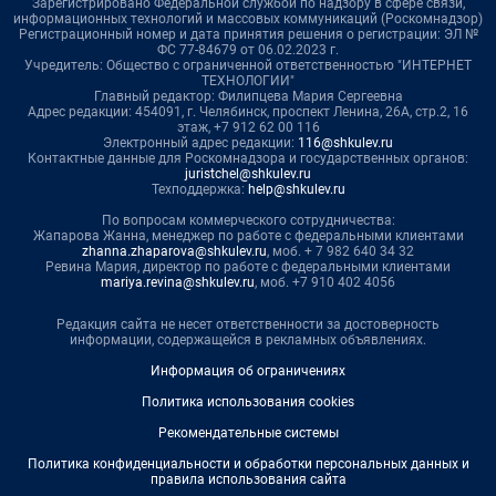
Зарегистрировано Федеральной службой по надзору в сфере связи,
информационных технологий и массовых коммуникаций (Роскомнадзор)
Регистрационный номер и дата принятия решения о регистрации: ЭЛ №
ФС 77-84679 от 06.02.2023 г.
Учредитель: Общество с ограниченной ответственностью "ИНТЕРНЕТ
ТЕХНОЛОГИИ"
Главный редактор: Филипцева Мария Сергеевна
Адрес редакции: 454091, г. Челябинск, проспект Ленина, 26А, стр.2, 16
этаж, +7 912 62 00 116
Электронный адрес редакции:
116@shkulev.ru
Контактные данные для Роскомнадзора и государственных органов:
juristchel@shkulev.ru
Техподдержка:
help@shkulev.ru
По вопросам коммерческого сотрудничества:
Жапарова Жанна, менеджер по работе с федеральными клиентами
zhanna.zhaparova@shkulev.ru
, моб. + 7 982 640 34 32
Ревина Мария, директор по работе с федеральными клиентами
mariya.revina@shkulev.ru
, моб. +7 910 402 4056
Редакция сайта не несет ответственности за достоверность
информации, содержащейся в рекламных объявлениях.
Информация об ограничениях
Политика использования cookies
Рекомендательные системы
Политика конфиденциальности и обработки персональных данных и
правила использования сайта