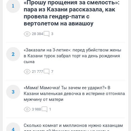
«Прошу прощения за смелость»:
1
пара из Казани рассказала, как
провела гендер-пати с
вертолетом на авиашоу
28 384
3
«Заказали на 3-летие»: перед убийством жены
2
в Казани турок забрал торт на день рождения
сына
21 777
7
«Мама! Мамочка! Ты зачем ее ударил?» В
3
Казани маленькая девочка в истерике отгоняла
мужчину от матери
3 988
1
Сколько комнат и миллионов нужно казанцам
4