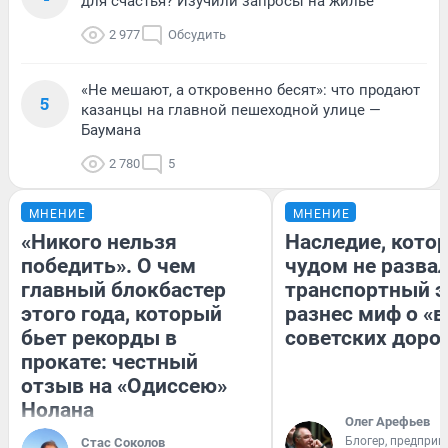
для счастья? Изучили запросы на жилье
2 977
Обсудить
«Не мешают, а откровенно бесят»: что продают
5
казанцы на главной пешеходной улице —
Баумана
2 780
5
МНЕНИЕ
МНЕНИЕ
«Никого нельзя
Наследие, кото
победить». О чем
чудом не разва
главный блокбастер
транспортный э
этого года, который
разнес миф о «
бьет рекорды в
советских доро
прокате: честный
отзыв на «Одиссею»
Нолана
Олег Арефьев
Блогер, предприн
Стас Соколов