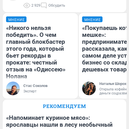
2 929
Обсудить
МНЕНИЕ
МНЕНИЕ
«Никого нельзя
«Покупаешь кот
победить». О чем
мешке»:
главный блокбастер
предпринимате
этого года, который
рассказала, как
бьет рекорды в
самом деле уст
прокате: честный
бизнес со скла
отзыв на «Одиссею»
дешевых товар
Нолана
Наталья Шорохо
Стас Соколов
Открыла кофейну
Эксперт
деньги соцразви
РЕКОМЕНДУЕМ
«Напоминает куриное мясо»:
ярославцы нашли в лесу необычный