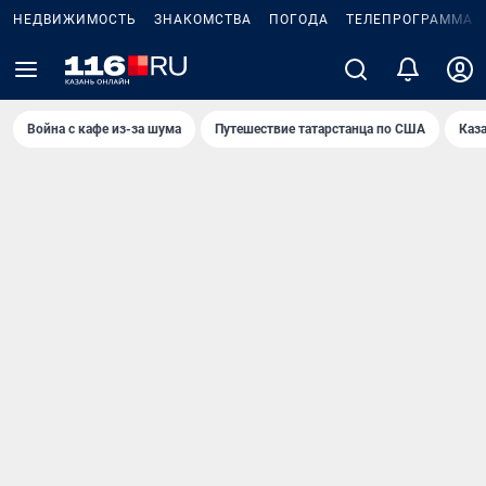
НЕДВИЖИМОСТЬ
ЗНАКОМСТВА
ПОГОДА
ТЕЛЕПРОГРАММА
Война с кафе из-за шума
Путешествие татарстанца по США
Каз