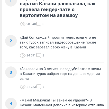
1
пара из Казани рассказала, как
провела гендер-пати с
вертолетом на авиашоу
28 340
3
«Дай бог каждый простит меня, если что не
2
так»: турок записал видеообращение после
того, как зарезал свою жену в Казани
24 691
2
«Заказали на 3-летие»: перед убийством жены
3
в Казани турок забрал торт на день рождения
сына
21 723
7
«Мама! Мамочка! Ты зачем ее ударил?» В
4
Казани маленькая девочка в истерике отгоняла