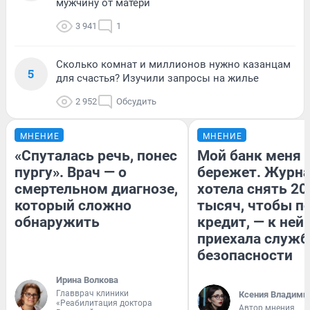
мужчину от матери
3 941
1
Сколько комнат и миллионов нужно казанцам
5
для счастья? Изучили запросы на жилье
2 952
Обсудить
МНЕНИЕ
МНЕНИЕ
«Спуталась речь, понес
Мой банк меня
пургу». Врач — о
бережет. Журн
смертельном диагнозе,
хотела снять 20
который сложно
тысяч, чтобы п
обнаружить
кредит, — к ней
приехала служб
безопасности
Ирина Волкова
Главврач клиники
Ксения Владими
«Реабилитация доктора
Автор мнения