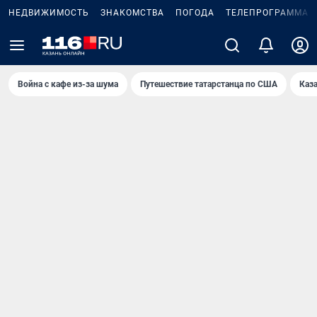
НЕДВИЖИМОСТЬ
ЗНАКОМСТВА
ПОГОДА
ТЕЛЕПРОГРАММА
Война с кафе из-за шума
Путешествие татарстанца по США
Каз