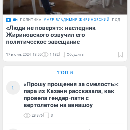
ПОЛИТИКА
УМЕР ВЛАДИМИР ЖИРИНОВСКИЙ
ПОДРОБ
«Люди не поверят»: наследник
Жириновского озвучил его
политическое завещание
17 июня, 2024, 13:55
1 182
Обсудить
ТОП 5
«Прошу прощения за смелость»:
1
пара из Казани рассказала, как
провела гендер-пати с
вертолетом на авиашоу
28 376
3