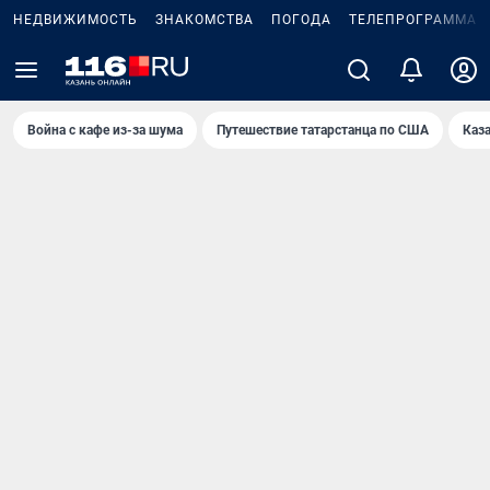
НЕДВИЖИМОСТЬ
ЗНАКОМСТВА
ПОГОДА
ТЕЛЕПРОГРАММА
Война с кафе из-за шума
Путешествие татарстанца по США
Каз