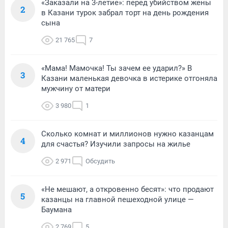
«Заказали на 3-летие»: перед убийством жены
2
в Казани турок забрал торт на день рождения
сына
21 765
7
«Мама! Мамочка! Ты зачем ее ударил?» В
3
Казани маленькая девочка в истерике отгоняла
мужчину от матери
3 980
1
Сколько комнат и миллионов нужно казанцам
4
для счастья? Изучили запросы на жилье
2 971
Обсудить
«Не мешают, а откровенно бесят»: что продают
5
казанцы на главной пешеходной улице —
Баумана
2 769
5