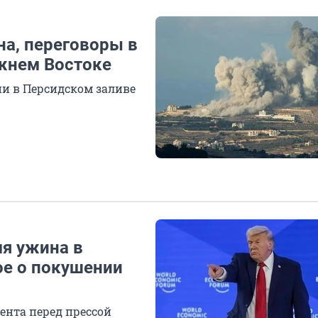
на, переговоры в
ижнем Востоке
ии в Персидском заливе
мя ужина в
ое о покушении
нта перед прессой