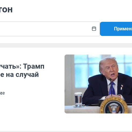
тон
Примен
учать»: Трамп
 на случай
ие