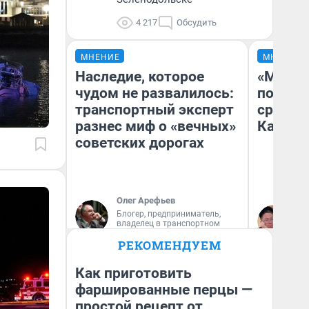
4 217
Обсудить
МНЕНИЕ
МНЕНИЕ
Наследие, которое
«Машин
чудом не развалилось:
полете
транспортный эксперт
сравни
разнес миф о «вечных»
Казахс
советских дорогах
Олег Арефьев
Блогер, предприниматель,
Ан
владелец в транспортном
бизнесе
РЕКОМЕНДУЕМ
Как приготовить
фаршированные перцы —
простой рецепт от