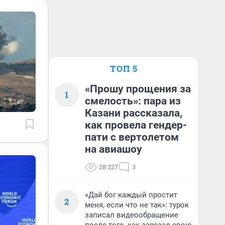
ТОП 5
«Прошу прощения за
1
смелость»: пара из
Казани рассказала,
как провела гендер-
пати с вертолетом
на авиашоу
28 227
3
«Дай бог каждый простит
2
меня, если что не так»: турок
записал видеообращение