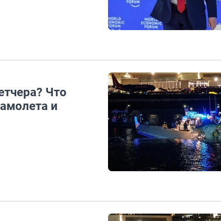
етчера? Что
самолета и