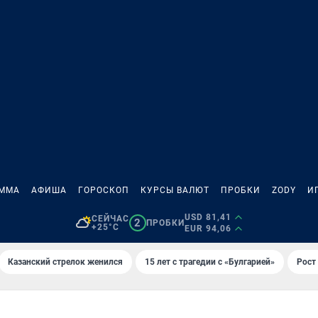
АММА
АФИША
ГОРОСКОП
КУРСЫ ВАЛЮТ
ПРОБКИ
ZODY
И
USD 81,41
СЕЙЧАС
2
ПРОБКИ
+25°C
EUR 94,06
Казанский стрелок женился
15 лет с трагедии с «Булгарией»
Рост 