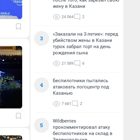
после того, как зарезал свою
жену в Казани
24 564
2
«Заказали на 3-летие»: перед
3
убийством жены в Казани
турок забрал торт на день
рождения сына
21 589
6
Беспилотники пытались
4
атаковать логоцентр под
Казанью
7 681
2
Wildberries
5
прокомментировал атаку
беспилотников на склад в
Зеленодольске