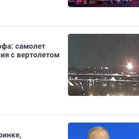
офа: самолет
ния с вертолетом
ринке,