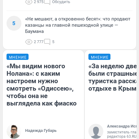
2 975
Обсудить
«Не мешают, а откровенно бесят»: что продают
5
казанцы на главной пешеходной улице —
Баумана
2 777
5
МНЕНИЕ
МНЕНИЕ
«Мы видим нового
«За неделю две
Нолана»: с каким
были страшные
настроем нужно
туристка расска
смотреть «Одиссею»,
отдыхе в Крым
чтобы она не
выглядела как фиаско
Александра Исм
Надежда Губарь
заместитель глав
редактора 63.RU