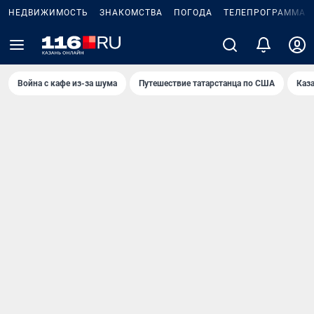
НЕДВИЖИМОСТЬ
ЗНАКОМСТВА
ПОГОДА
ТЕЛЕПРОГРАММА
Война с кафе из-за шума
Путешествие татарстанца по США
Каз