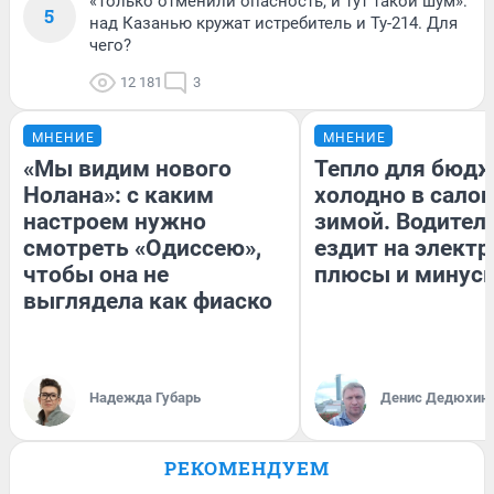
«Только отменили опасность, и тут такой шум»:
5
над Казанью кружат истребитель и Ту-214. Для
чего?
12 181
3
МНЕНИЕ
МНЕНИЕ
«Мы видим нового
Тепло для бюдж
Нолана»: с каким
холодно в сало
настроем нужно
зимой. Водитель
смотреть «Одиссею»,
ездит на электр
чтобы она не
плюсы и минус
выглядела как фиаско
Надежда Губарь
Денис Дедюхин
РЕКОМЕНДУЕМ