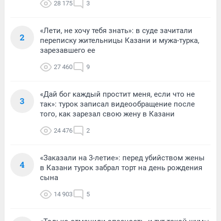
28 175
3
«Лети, не хочу тебя знать»: в суде зачитали
2
переписку жительницы Казани и мужа-турка,
зарезавшего ее
27 460
9
«Дай бог каждый простит меня, если что не
3
так»: турок записал видеообращение после
того, как зарезал свою жену в Казани
24 476
2
«Заказали на 3-летие»: перед убийством жены
4
в Казани турок забрал торт на день рождения
сына
14 903
5