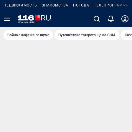
НЕДВИЖИМОСТЬ
ЗНАКОМСТВА
ПОГОДА
ТЕЛЕПРОГРАММА
Война с кафе из-за шума
Путешествие татарстанца по США
Каз