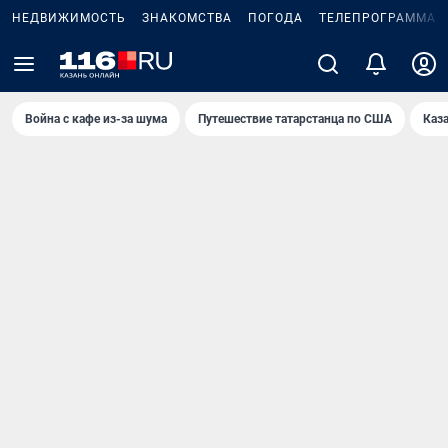
НЕДВИЖИМОСТЬ
ЗНАКОМСТВА
ПОГОДА
ТЕЛЕПРОГРАММА
Война с кафе из-за шума
Путешествие татарстанца по США
Каз