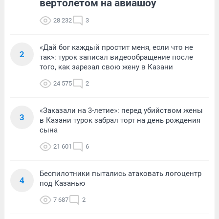
вертолетом на авиашоу
28 232
3
«Дай бог каждый простит меня, если что не
2
так»: турок записал видеообращение после
того, как зарезал свою жену в Казани
24 575
2
«Заказали на 3-летие»: перед убийством жены
3
в Казани турок забрал торт на день рождения
сына
21 601
6
Беспилотники пытались атаковать логоцентр
4
под Казанью
7 687
2