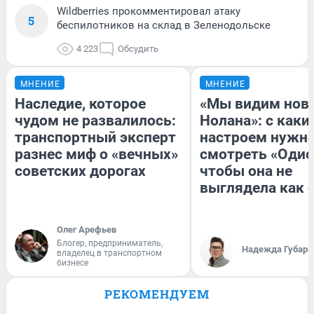
Wildberries прокомментировал атаку
5
беспилотников на склад в Зеленодольске
4 223
Обсудить
МНЕНИЕ
МНЕНИЕ
Наследие, которое
«Мы видим нов
чудом не развалилось:
Нолана»: с каки
транспортный эксперт
настроем нужн
разнес миф о «вечных»
смотреть «Одис
советских дорогах
чтобы она не
выглядела как 
Олег Арефьев
Блогер, предприниматель,
Надежда Губарь
владелец в транспортном
бизнесе
РЕКОМЕНДУЕМ