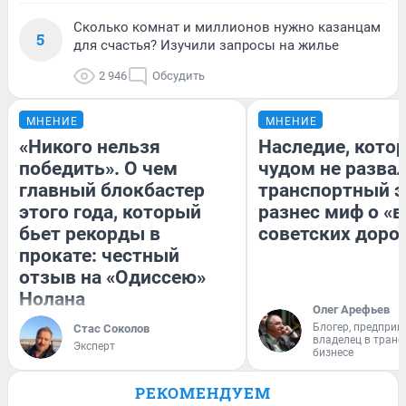
Сколько комнат и миллионов нужно казанцам
5
для счастья? Изучили запросы на жилье
2 946
Обсудить
МНЕНИЕ
МНЕНИЕ
«Никого нельзя
Наследие, кото
победить». О чем
чудом не разва
главный блокбастер
транспортный э
этого года, который
разнес миф о «
бьет рекорды в
советских доро
прокате: честный
отзыв на «Одиссею»
Нолана
Олег Арефьев
Блогер, предприн
Стас Соколов
владелец в тран
Эксперт
бизнесе
РЕКОМЕНДУЕМ