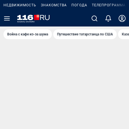
НЕДВИЖИМОСТЬ
ЗНАКОМСТВА
ПОГОДА
ТЕЛЕПРОГРАММА
Война с кафе из-за шума
Путешествие татарстанца по США
Каз