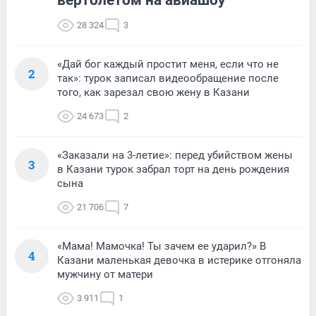
вертолетом на авиашоу
28 324
3
«Дай бог каждый простит меня, если что не
2
так»: турок записал видеообращение после
того, как зарезал свою жену в Казани
24 673
2
«Заказали на 3-летие»: перед убийством жены
3
в Казани турок забрал торт на день рождения
сына
21 706
7
«Мама! Мамочка! Ты зачем ее ударил?» В
4
Казани маленькая девочка в истерике отгоняла
мужчину от матери
3 911
1