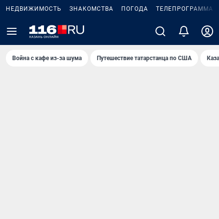
НЕДВИЖИМОСТЬ
ЗНАКОМСТВА
ПОГОДА
ТЕЛЕПРОГРАММА
Война с кафе из-за шума
Путешествие татарстанца по США
Каз