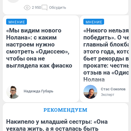
2 950
Обсудить
МНЕНИЕ
МНЕНИЕ
«Мы видим нового
«Никого нельзя
Нолана»: с каким
победить». О ч
настроем нужно
главный блокба
смотреть «Одиссею»,
этого года, кот
чтобы она не
бьет рекорды в
выглядела как фиаско
прокате: честн
отзыв на «Одис
Нолана
Стас Соколов
Надежда Губарь
Эксперт
РЕКОМЕНДУЕМ
Накипело у младшей сестры: «Она
уехала жить, а я осталась быть