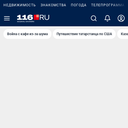
НЕДВИЖИМОСТЬ
ЗНАКОМСТВА
ПОГОДА
ТЕЛЕПРОГРАММА
Война с кафе из-за шума
Путешествие татарстанца по США
Каз