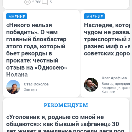
2 788
5
МНЕНИЕ
МНЕНИЕ
«Никого нельзя
Наследие, кото
победить». О чем
чудом не разва
главный блокбастер
транспортный э
этого года, который
разнес миф о «
бьет рекорды в
советских доро
прокате: честный
отзыв на «Одиссею»
Нолана
Олег Арефьев
Блогер, предприн
Стас Соколов
владелец в тран
Эксперт
бизнесе
РЕКОМЕНДУЕМ
«Уголовник я, родные со мной не
общаются»: как бывший «афганец» 30
лет живет в землянке посреди леса под