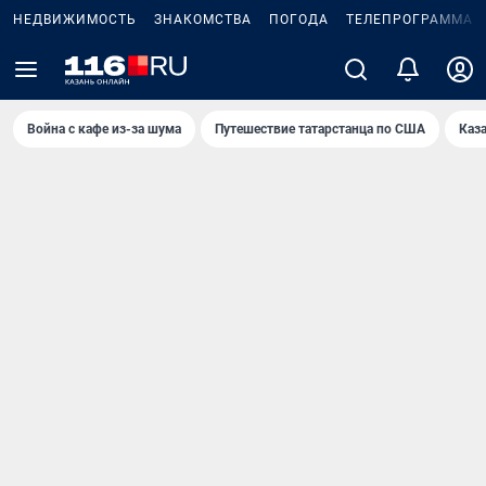
НЕДВИЖИМОСТЬ
ЗНАКОМСТВА
ПОГОДА
ТЕЛЕПРОГРАММА
Война с кафе из-за шума
Путешествие татарстанца по США
Каз