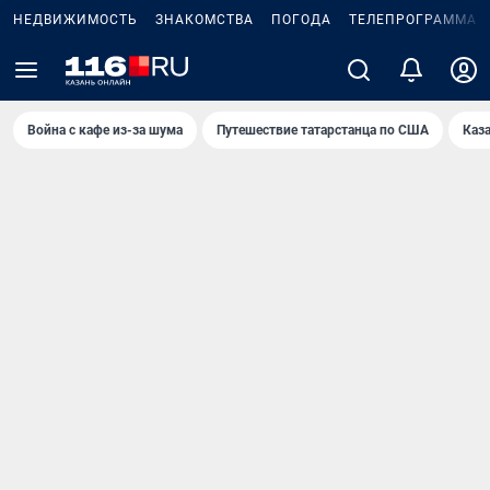
НЕДВИЖИМОСТЬ
ЗНАКОМСТВА
ПОГОДА
ТЕЛЕПРОГРАММА
Война с кафе из-за шума
Путешествие татарстанца по США
Каз