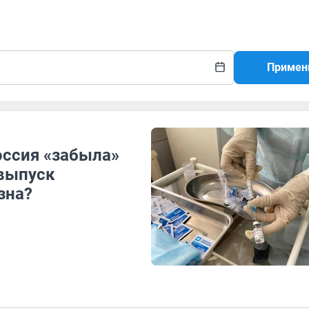
Примен
оссия «забыла»
 выпуск
зна?