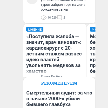
турок забрал торт на день
рождения сына
10 529
2
МНЕНИЕ
МНЕНИЕ
«Поступила жалоба —
Мой ба
значит, врач виноват»:
береже
кардиохирург с 20-
хотела 
летним стажем разнес
тысяч,
идею властей
кредит,
увольнять медиков за
приеха
хамство
безопа
Роман Рисберг
Выполнил более 7000
РЕКОМЕНДУЕМ
лечебных и диагностических
Кс
вмешательств на сердце и
Ав
сосудах.
Смертельный аудит: за что
в начале 2000-х убили
бывшего главбуха