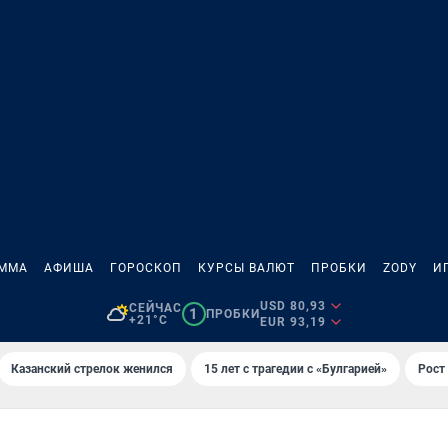
АММА
АФИША
ГОРОСКОП
КУРСЫ ВАЛЮТ
ПРОБКИ
ZODY
И
USD 80,93
СЕЙЧАС
1
ПРОБКИ
+21°C
EUR 93,19
Казанский стрелок женился
15 лет с трагедии с «Булгарией»
Рост 