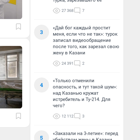
турка, зарезавшего ее
27 368
7
«Дай бог каждый простит
3
меня, если что не так»: турок
записал видеообращение
после того, как зарезал свою
жену в Казани
24 391
2
«Только отменили
4
опасность, и тут такой шум»:
над Казанью кружат
истребитель и Ту-214. Для
чего?
12 112
3
«Заказали на 3-летие»: перед
5
убийством жены в Казани