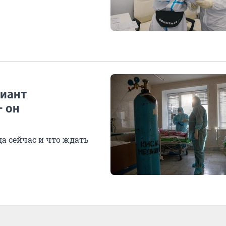
риант
— он
а сейчас и что ждать