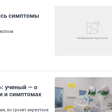
лись симптомы
гриппом
: ученый — о
и и симптомах
я, но грозит вернуться