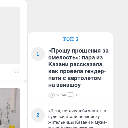
ТОП 5
«Прошу прощения за
1
смелость»: пара из
Казани рассказала,
как провела гендер-
пати с вертолетом
на авиашоу
28 143
1
«Лети, не хочу тебя знать»: в
2
суде зачитали переписку
жительницы Казани и мужа-