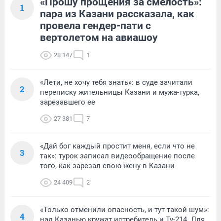
«Прошу прощения за смелость»:
1
пара из Казани рассказала, как
провела гендер-пати с
вертолетом на авиашоу
28 147
1
«Лети, не хочу тебя знать»: в суде зачитали
2
переписку жительницы Казани и мужа-турка,
зарезавшего ее
27 381
7
«Дай бог каждый простит меня, если что не
3
так»: турок записал видеообращение после
того, как зарезал свою жену в Казани
24 409
2
«Только отменили опасность, и тут такой шум»:
4
над Казанью кружат истребитель и Ту-214. Для