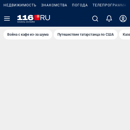
НЕДВИЖИМОСТЬ
ЗНАКОМСТВА
ПОГОДА
ТЕЛЕПРОГРАММА
Война с кафе из-за шума
Путешествие татарстанца по США
Каз