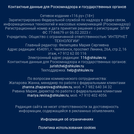
Контактные данные для Роскомнадзора и государственных органов
Сетевое издание «116.ру» (18+)
Зарегистрировано Федеральной службой по надзору в сфере связи,
информационных технологий и массовых коммуникаций (Роскомнадзор)
Регистрационный номер и дата принятия решения о регистрации: ЭЛ №
ФС 77-84679 от 06.02.2023 г.
Учредитель: Общество с ограниченной ответственностью "ИНТЕРНЕТ
ТЕХНОЛОГИИ"
Главный редактор: Филипцева Мария Сергеевна
Адрес редакции: 454091, г. Челябинск, проспект Ленина, 26А, стр.2, 16
этаж, +7 912 62 00 116
Электронный адрес редакции:
116@shkulev.ru
Контактные данные для Роскомнадзора и государственных органов:
juristchel@shkulev.ru
Техподдержка:
help@shkulev.ru
По вопросам коммерческого сотрудничества:
Жапарова Жанна, менеджер по работе с федеральными клиентами
zhanna.zhaparova@shkulev.ru
, моб. + 7 982 640 34 32
Ревина Мария, директор по работе с федеральными клиентами
mariya.revina@shkulev.ru
, моб. +7 910 402 4056
Редакция сайта не несет ответственности за достоверность
информации, содержащейся в рекламных объявлениях.
Информация об ограничениях
Политика использования cookies