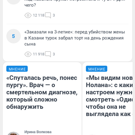
чего?
12 118
3
«Заказали на 3-летие»: перед убийством жены
5
в Казани турок забрал торт на день рождения
сына
11 918
3
МНЕНИЕ
МНЕНИЕ
«Спуталась речь, понес
«Мы видим нов
пургу». Врач — о
Нолана»: с каки
смертельном диагнозе,
настроем нужн
который сложно
смотреть «Одис
обнаружить
чтобы она не
выглядела как 
Ирина Волкова