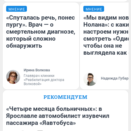
МНЕНИЕ
МНЕНИЕ
«Спуталась речь, понес
«Мы видим нов
пургу». Врач — о
Нолана»: с каки
смертельном диагнозе,
настроем нужн
который сложно
смотреть «Одис
обнаружить
чтобы она не
выглядела как 
Ирина Волкова
Главврач клиники
Надежда Губарь
«Реабилитация доктора
Волковой»
РЕКОМЕНДУЕМ
«Четыре месяца больничных»: в
Ярославле автомобилист изувечил
пассажира «Яавтобуса»