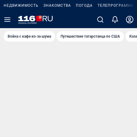
НЕДВИЖИМОСТЬ
ЗНАКОМСТВА
ПОГОДА
ТЕЛЕПРОГРАММА
Война с кафе из-за шума
Путешествие татарстанца по США
Каз