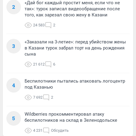
«Дай бог каждый простит меня, если что не
2
так»: турок записал видеообращение после
того, как зарезал свою жену в Казани
24 583
2
«Заказали на 3-летие»: перед убийством жены
3
в Казани турок забрал торт на день рождения
сына
21 612
6
Беспилотники пытались атаковать логоцентр
4
под Казанью
7 692
2
Wildberries прокомментировал атаку
5
беспилотников на склад в Зеленодольске
4 231
Обсудить