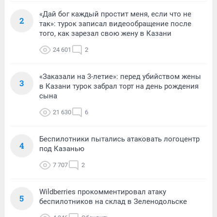
«Дай бог каждый простит меня, если что не
2
так»: турок записал видеообращение после
того, как зарезал свою жену в Казани
24 601
2
«Заказали на 3-летие»: перед убийством жены
3
в Казани турок забрал торт на день рождения
сына
21 630
6
Беспилотники пытались атаковать логоцентр
4
под Казанью
7 707
2
Wildberries прокомментировал атаку
5
беспилотников на склад в Зеленодольске