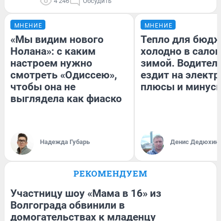
4 246
Обсудить
МНЕНИЕ
МНЕНИЕ
«Мы видим нового
Тепло для бюдж
Нолана»: с каким
холодно в сало
настроем нужно
зимой. Водитель
смотреть «Одиссею»,
ездит на электр
чтобы она не
плюсы и минус
выглядела как фиаско
Надежда Губарь
Денис Дедюхин
РЕКОМЕНДУЕМ
Участницу шоу «Мама в 16» из
Волгограда обвинили в
домогательствах к младенцу