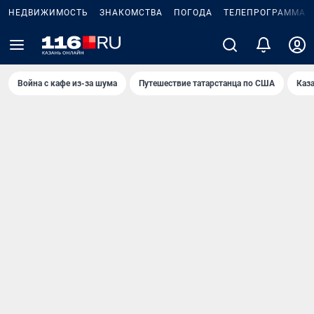
НЕДВИЖИМОСТЬ
ЗНАКОМСТВА
ПОГОДА
ТЕЛЕПРОГРАММА
Война с кафе из-за шума
Путешествие татарстанца по США
Каз