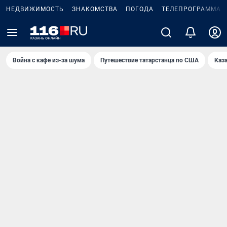
НЕДВИЖИМОСТЬ
ЗНАКОМСТВА
ПОГОДА
ТЕЛЕПРОГРАММА
Война с кафе из-за шума
Путешествие татарстанца по США
Каз