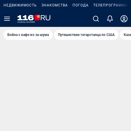
НЕДВИЖИМОСТЬ
ЗНАКОМСТВА
ПОГОДА
ТЕЛЕПРОГРАММА
Война с кафе из-за шума
Путешествие татарстанца по США
Каз