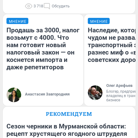
3 718
Обсудить
МНЕНИЕ
МНЕНИЕ
Продашь за 3000, налог
Наследие, кото
возьмут с 4000. Что
чудом не разва
нам готовит новый
транспортный э
налоговый закон — он
разнес миф о «
коснется импорта и
советских доро
даже репетиторов
Олег Арефьев
Блогер, предприн
Анастасия Завгородняя
владелец в тран
бизнесе
РЕКОМЕНДУЕМ
Сезон черники в Мурманской области:
рецепт хрустящего ягодного штруделя