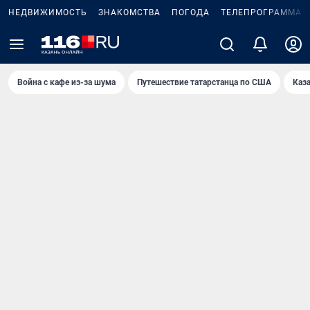
НЕДВИЖИМОСТЬ
ЗНАКОМСТВА
ПОГОДА
ТЕЛЕПРОГРАММА
Война с кафе из-за шума
Путешествие татарстанца по США
Каз