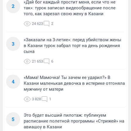
«Дай бог каждый простит меня, если что не
2
так»: турок записал видеообращение после
того, как зарезал свою жену в Казани
24 623
2
«Заказали на 3-летие»: перед убийством жены
3
в Казани турок забрал торт на день рождения
сына
21 653
6
«Мама! Мамочка! Ты зачем ее ударил?» В
4
Казани маленькая девочка в истерике отгоняла
мужчину от матери
3 828
1
Это будет высший пилотаж: публикуем
5
расписание полетной программы «Стрижей» на
авиашоу в Казани