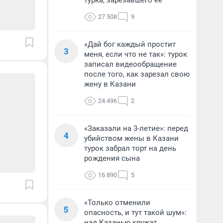
турка, зарезавшего ее
27 508
9
«Дай бог каждый простит
3
меня, если что не так»: турок
записал видеообращение
после того, как зарезал свою
жену в Казани
24 496
2
«Заказали на 3-летие»: перед
4
убийством жены в Казани
турок забрал торт на день
рождения сына
16 890
5
«Только отменили
5
опасность, и тут такой шум»:
над Казанью кружат