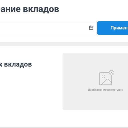
вание вкладов
Примен
х вкладов