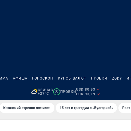
АММА
АФИША
ГОРОСКОП
КУРСЫ ВАЛЮТ
ПРОБКИ
ZODY
И
USD 80,93
СЕЙЧАС
3
ПРОБКИ
+27°C
EUR 93,19
Казанский стрелок женился
15 лет с трагедии с «Булгарией»
Рост 