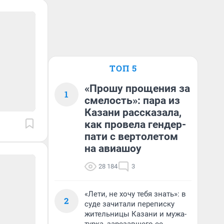
ТОП 5
«Прошу прощения за
1
смелость»: пара из
Казани рассказала,
как провела гендер-
пати с вертолетом
на авиашоу
28 184
3
«Лети, не хочу тебя знать»: в
2
суде зачитали переписку
жительницы Казани и мужа-