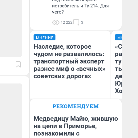
истребитель и Ту-214. Для
чего?
12 222
3
МНЕНИЕ
МНЕНИЕ
Наследие, которое
«Сливо
чудом не развалилось:
разоча
транспортный эксперт
турист
разнес миф о «вечных»
тысяч,
советских дорогах
день гу
Юрског
Хогвар
Олег Арефьев
РЕКОМЕНДУЕМ
Блогер, предприниматель,
Ян
владелец в транспортном
бизнесе
Медведицу Майю, жившую
на цепи в Приморье,
познакомили с