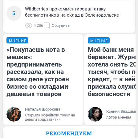
Wildberries прокомментировал атаку
5
беспилотников на склад в Зеленодольске
4 236
Обсудить
МНЕНИЕ
МНЕНИЕ
«Покупаешь кота в
Мой банк меня
мешке»:
бережет. Журн
предприниматель
хотела снять 20
рассказала, как на
тысяч, чтобы п
самом деле устроен
кредит, — к ней
бизнес со складами
приехала служб
дешевых товаров
безопасности
Наталья Шорохова
Ксения Владими
Открыла кофейную точку на
Автор мнения
деньги соцразвития
РЕКОМЕНДУЕМ