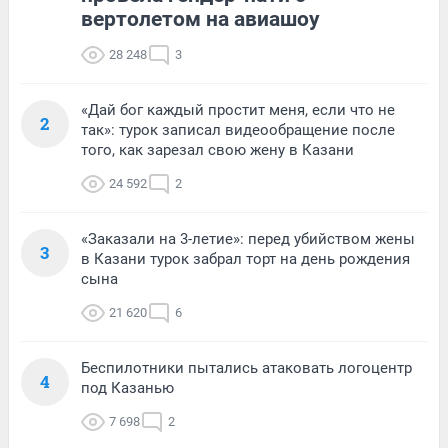
вертолетом на авиашоу
28 248
3
«Дай бог каждый простит меня, если что не
2
так»: турок записал видеообращение после
того, как зарезал свою жену в Казани
24 592
2
«Заказали на 3-летие»: перед убийством жены
3
в Казани турок забрал торт на день рождения
сына
21 620
6
Беспилотники пытались атаковать логоцентр
4
под Казанью
7 698
2