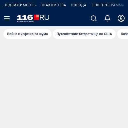
НЕДВИЖИМОСТЬ
ЗНАКОМСТВА
ПОГОДА
ТЕЛЕПРОГРАММА
Война с кафе из-за шума
Путешествие татарстанца по США
Каз