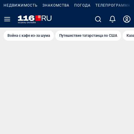
НЕДВИЖИМОСТЬ
ЗНАКОМСТВА
ПОГОДА
ТЕЛЕПРОГРАММА
Война с кафе из-за шума
Путешествие татарстанца по США
Каз