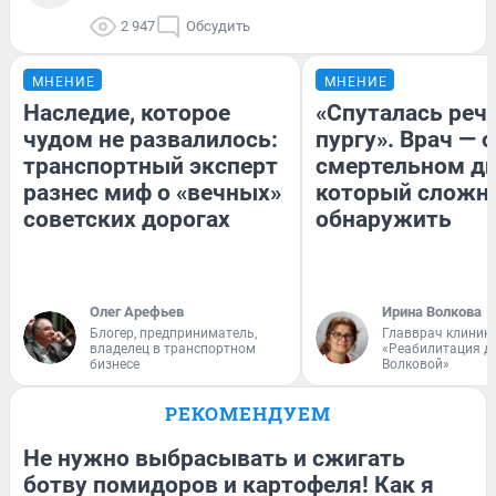
2 947
Обсудить
МНЕНИЕ
МНЕНИЕ
Наследие, которое
«Спуталась речь
чудом не развалилось:
пургу». Врач — о
транспортный эксперт
смертельном ди
разнес миф о «вечных»
который сложн
советских дорогах
обнаружить
Олег Арефьев
Ирина Волкова
Блогер, предприниматель,
Главврач клиник
владелец в транспортном
«Реабилитация д
бизнесе
Волковой»
РЕКОМЕНДУЕМ
Не нужно выбрасывать и сжигать
ботву помидоров и картофеля! Как я