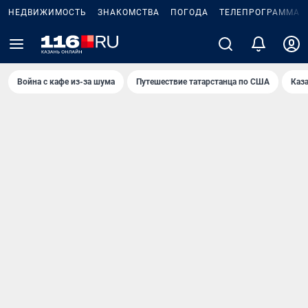
НЕДВИЖИМОСТЬ
ЗНАКОМСТВА
ПОГОДА
ТЕЛЕПРОГРАММА
Война с кафе из-за шума
Путешествие татарстанца по США
Каз