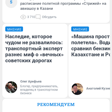
5
расписание полетной программы «Стрижей» на
авиашоу в Казани
3 710
Обсудить
МНЕНИЕ
МНЕНИЕ
Наследие, которое
«Машина прост
чудом не развалилось:
полетела». Води
транспортный эксперт
сравнил бензин
разнес миф о «вечных»
Казахстане и Р
советских дорогах
Олег Арефьев
Блогер, предприниматель,
Анатолий Кузне
владелец в транспортном
бизнесе
РЕКОМЕНДУЕМ