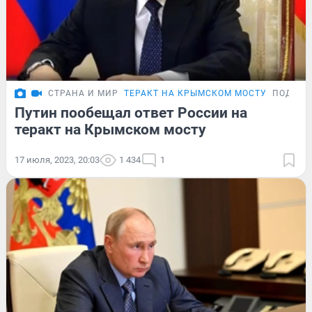
СТРАНА И МИР
ТЕРАКТ НА КРЫМСКОМ МОСТУ
ПОДРОБ
Путин пообещал ответ России на
теракт на Крымском мосту
17 июля, 2023, 20:03
1 434
1