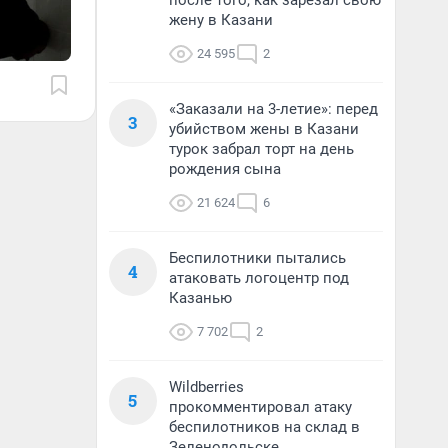
после того, как зарезал свою
жену в Казани
24 595
2
«Заказали на 3-летие»: перед
3
убийством жены в Казани
турок забрал торт на день
рождения сына
21 624
6
Беспилотники пытались
4
атаковать логоцентр под
Казанью
7 702
2
Wildberries
5
прокомментировал атаку
беспилотников на склад в
Зеленодольске