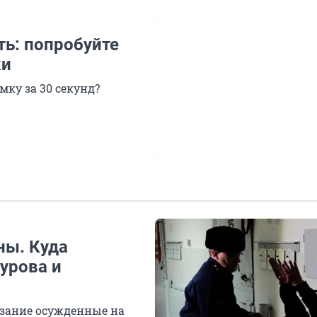
ть: попробуйте
ки
ку за 30 секунд?
ы. Куда
урова и
азание осужденные на