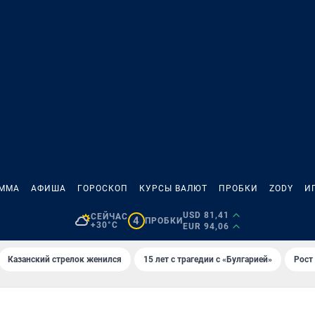
АММА
АФИША
ГОРОСКОП
КУРСЫ ВАЛЮТ
ПРОБКИ
ZODY
И
USD 81,41
СЕЙЧАС
4
ПРОБКИ
+30°C
EUR 94,06
Казанский стрелок женился
15 лет с трагедии с «Булгарией»
Рост 