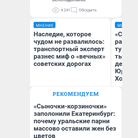
4 241
Обсудить
МНЕНИЕ
МНЕНИЕ
Наследие, которое
«Сливо
чудом не развалилось:
разоча
транспортный эксперт
турист
разнес миф о «вечных»
тысяч,
советских дорогах
день гу
Юрског
Хогвар
Олег Арефьев
РЕКОМЕНДУЕМ
Блогер, предприниматель,
Ян
владелец в транспортном
бизнесе
«Сыночки-корзиночки»
заполонили Екатеринбург:
почему уральские парни
массово оставили жен без
цветов