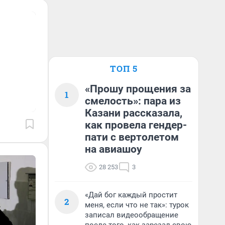
ТОП 5
«Прошу прощения за
1
смелость»: пара из
Казани рассказала,
как провела гендер-
пати с вертолетом
на авиашоу
28 253
3
«Дай бог каждый простит
2
меня, если что не так»: турок
записал видеообращение