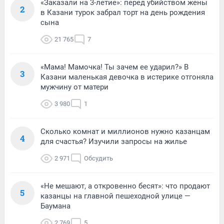
«Заказали на 3-летие»: перед убийством жены
2
в Казани турок забрал торт на день рождения
сына
21 765
7
«Мама! Мамочка! Ты зачем ее ударил?» В
3
Казани маленькая девочка в истерике отгоняла
мужчину от матери
3 980
1
Сколько комнат и миллионов нужно казанцам
4
для счастья? Изучили запросы на жилье
2 971
Обсудить
«Не мешают, а откровенно бесят»: что продают
5
казанцы на главной пешеходной улице —
Баумана
2 769
5