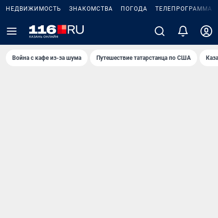
НЕДВИЖИМОСТЬ
ЗНАКОМСТВА
ПОГОДА
ТЕЛЕПРОГРАММА
Война с кафе из-за шума
Путешествие татарстанца по США
Каз