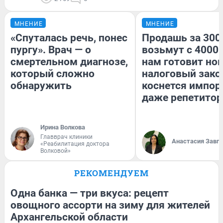
МНЕНИЕ
МНЕНИЕ
«Спуталась речь, понес
Продашь за 3000
пургу». Врач — о
возьмут с 4000.
смертельном диагнозе,
нам готовит но
который сложно
налоговый зако
обнаружить
коснется импор
даже репетитор
Ирина Волкова
Главврач клиники
Анастасия Завг
«Реабилитация доктора
Волковой»
РЕКОМЕНДУЕМ
Одна банка — три вкуса: рецепт
овощного ассорти на зиму для жителей
Архангельской области